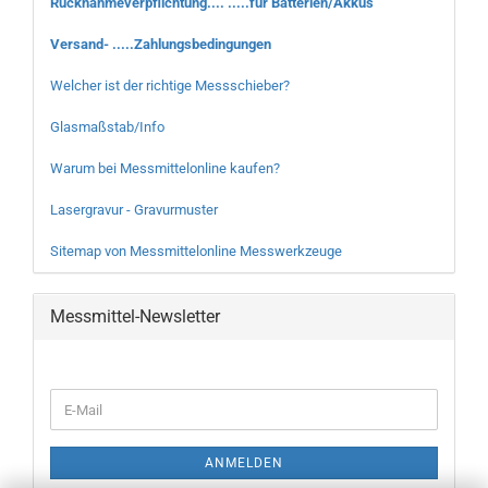
Rücknahmeverpflichtung.... .....für Batterien/Akkus
Versand- .....Zahlungsbedingungen
Welcher ist der richtige Messschieber?
Glasmaßstab/Info
Warum bei Messmittelonline kaufen?
Lasergravur - Gravurmuster
Sitemap von Messmittelonline Messwerkzeuge
Messmittel-Newsletter
WEITER
E-
ZUR
Mail
NEWSLETTER-
ANMELDUNG
ANMELDEN