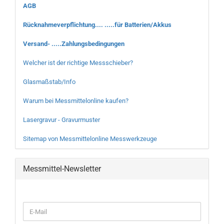
AGB
Rücknahmeverpflichtung.... .....für Batterien/Akkus
Versand- .....Zahlungsbedingungen
Welcher ist der richtige Messschieber?
Glasmaßstab/Info
Warum bei Messmittelonline kaufen?
Lasergravur - Gravurmuster
Sitemap von Messmittelonline Messwerkzeuge
Messmittel-Newsletter
WEITER
E-
ZUR
Mail
NEWSLETTER-