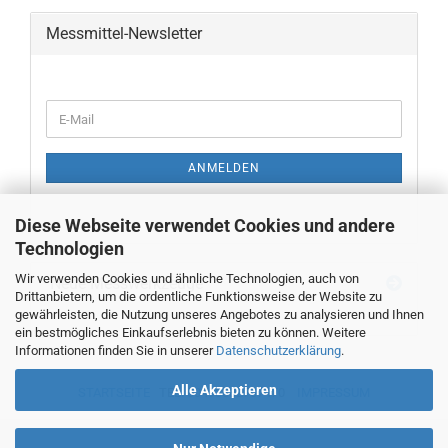
Messmittel-Newsletter
WEITER
E-
ZUR
Mail
NEWSLETTER-
ANMELDUNG
ANMELDEN
Diese Webseite verwendet Cookies und andere
Technologien
Wir verwenden Cookies und ähnliche Technologien, auch von
Neue Messwerkzeuge
Drittanbietern, um die ordentliche Funktionsweise der Website zu
gewährleisten, die Nutzung unseres Angebotes zu analysieren und Ihnen
ein bestmögliches Einkaufserlebnis bieten zu können. Weitere
Informationen finden Sie in unserer
Datenschutzerklärung
.
Alle Akzeptieren
STARTSEITE
TEL. 00493382707470
IMPRESSUM