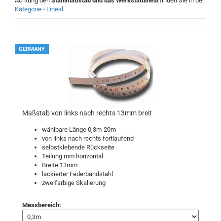
Achtung den
Stahlmaßstab und das Werkstattlineal
finden Sie in der
Kategorie - Lineal
.
GERMANY
Maßstab von links nach rechts 13mm breit
wählbare Länge 0,3m-20m
von links nach rechts fortlaufend
selbstklebende Rückseite
Teilung mm horizontal
Breite 13mm
lackierter Federbandstahl
zweifarbige Skalierung
Messbereich: