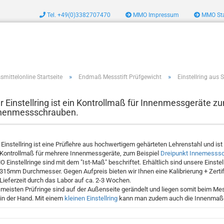
Tel. +49(0)3382707470
MMO Impressum
MMO Sta
zeug
»
»
smittelonline Startseite
Endmaß Messstift Prüfgewicht
Einstellring aus 
r Einstellring ist ein Kontrollmaß für Innenmessgeräte z
nenmessschrauben.
 Einstellring ist eine Prüflehre aus hochwertigem gehärteten Lehrenstahl und ist
 Kontrollmaß für mehrere Innenmessgeräte, zum Beispiel
Dreipunkt Innemesss
 Einstellringe sind mit dem "Ist-Maß" beschriftet. Erhältlich sind unsere Einst
 315mm Durchmesser. Gegen Aufpreis bieten wir Ihnen eine Kalibrierung + Zertifik
 Lieferzeit durch das Labor auf ca. 2-3 Wochen.
 meisten Prüfringe sind auf der Außenseite gerändelt und liegen somit beim Me
 in der Hand. Mit einem
kleinen Einstellring
kann man zudem auch die Innenmaß-