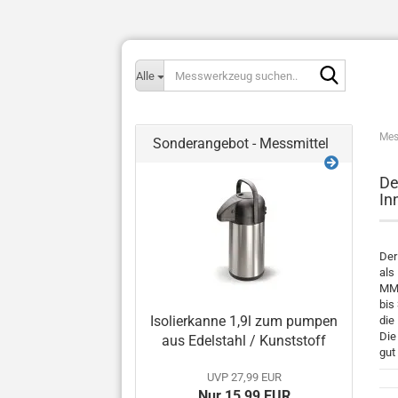
Messwerk
Alle
suchen..
Mes
Sonderangebot - Messmittel
De
In
Der
als
MMO
bis
Isolierkanne 1,9l zum pumpen
die
Die
aus Edelstahl / Kunststoff
gut
UVP 27,99 EUR
Nur 15,99 EUR