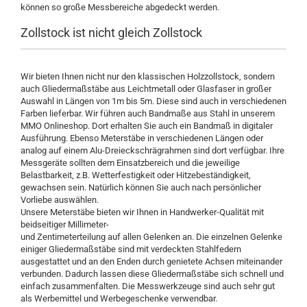
können so große Messbereiche abgedeckt werden.
Zollstock ist nicht gleich Zollstock
Wir bieten Ihnen nicht nur den klassischen Holzzollstock, sondern
auch Gliedermaßstäbe aus Leichtmetall oder Glasfaser in großer
Auswahl in Längen von 1m bis 5m. Diese sind auch in verschiedenen
Farben lieferbar. Wir führen auch Bandmaße aus Stahl in unserem
MMO Onlineshop. Dort erhalten Sie auch ein Bandmaß in digitaler
Ausführung. Ebenso Meterstäbe in verschiedenen Längen oder
analog auf einem Alu-Dreieckschrägrahmen sind dort verfügbar. Ihre
Messgeräte sollten dem Einsatzbereich und die jeweilige
Belastbarkeit, z.B. Wetterfestigkeit oder Hitzebeständigkeit,
gewachsen sein. Natürlich können Sie auch nach persönlicher
Vorliebe auswählen.
Unsere Meterstäbe bieten wir Ihnen in Handwerker-Qualität mit
beidseitiger Millimeter-
und Zentimeterteilung auf allen Gelenken an. Die einzelnen Gelenke
einiger Gliedermaßstäbe sind mit verdeckten Stahlfedern
ausgestattet und an den Enden durch genietete Achsen miteinander
verbunden. Dadurch lassen diese Gliedermaßstäbe sich schnell und
einfach zusammenfalten. Die Messwerkzeuge sind auch sehr gut
als Werbemittel und Werbegeschenke verwendbar.