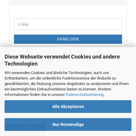
WEITER
E-
ZUR
Mail
NEWSLETTER-
ANMELDUNG
ANMELDEN
Diese Webseite verwendet Cookies und andere
Technologien
Wir verwenden Cookies und ähnliche Technologien, auch von
Neue Messwerkzeuge
Drittanbietern, um die ordentliche Funktionsweise der Website zu
gewährleisten, die Nutzung unseres Angebotes zu analysieren und Ihnen
ein bestmögliches Einkaufserlebnis bieten zu können. Weitere
Informationen finden Sie in unserer
Datenschutzerklärung
.
Alle Akzeptieren
STARTSEITE
TEL. 00493382707470
IMPRESSUM
Nur Notwendige
Vertrag widerrufen