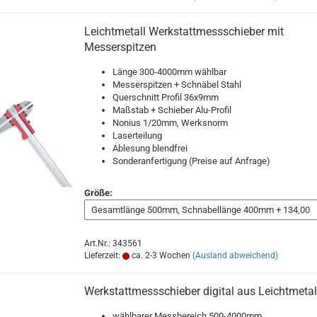
Leichtmetall Werkstattmessschieber mit
Messerspitzen
Länge 300-4000mm wählbar
Messerspitzen + Schnäbel Stahl
Querschnitt Profil 36x9mm
Maßstab + Schieber Alu-Profil
Nonius 1/20mm, Werksnorm
Laserteilung
Ablesung blendfrei
Sonderanfertigung (Preise auf Anfrage)
Größe:
Art.Nr.: 343561
Lieferzeit:
ca. 2-3 Wochen
(Ausland abweichend)
Werkstattmessschieber digital aus Leichtmetal
wählbarer Messbereich 500-4000mm