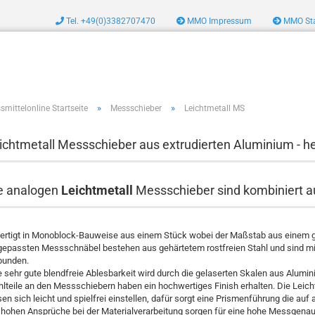
Tel. +49(0)3382707470
MMO Impressum
MMO Sta
zeug
»
»
smittelonline Startseite
Messschieber
Leichtmetall MS
ichtmetall Messschieber aus extrudierten Aluminium - he
e analogen
Leichtmetall
Messschieber sind kombiniert a
ertigt in Monoblock-Bauweise aus einem Stück wobei der Maßstab aus einem ge
gepassten Messschnäbel bestehen aus gehärtetem rostfreien Stahl und sind 
bunden.
e sehr gute blendfreie Ablesbarkeit wird durch die gelaserten Skalen aus Aluminiu
hlteile an den Messschiebern haben ein hochwertiges Finish erhalten. Die Lei
sen sich leicht und spielfrei einstellen, dafür sorgt eine Prismenführung die auf
 hohen Ansprüche bei der Materialverarbeitung sorgen für eine hohe Messgenau