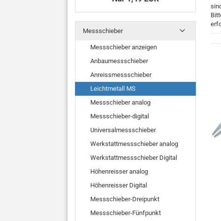
sin
Bit
erfo
Messschieber
Messschieber anzeigen
Anbaumessschieber
Anreissmessschieber
Leichtmetall MS
Messschieber analog
Messschieber-digital
Universalmessschieber
Werkstattmessschieber analog
Werkstattmessschieber Digital
Höhenreisser analog
Höhenreisser Digital
Messschieber-Dreipunkt
Messschieber-Fünfpunkt