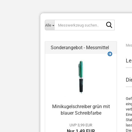
Messwerk
Alle
suchen..
Mes
Sonderangebot - Messmittel
Le
Di
Gef
ein
Minikugelschreiber grün mit
ver
blauer Schreibfarbe
Ein
Sta
UVP 3,99 EUR
las
Die
Nur 1,49 EUR