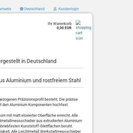
rtseite
Deutschland
Kundenlogin
Ihr Warenkorb
0,00 EUR
rgestellt in Deutschland
us Aluminium und rostfreiem Stahl
zogenen Präzisionsprofil besteht. Die präzise
mit den Aluminium Komponenten hochfest
m mit matt eloxierter Oberfläche erreicht. Alle
chtmetallmessschieber aus extrudierten Aluminium
 abriebfesten Kunststoff-Gleitflächen beruht.
igkeit. Alle Leichtmetall Werkstattmessschieber