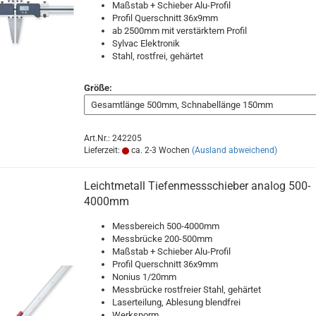
Maßstab + Schieber Alu-Profil
Profil Querschnitt 36x9mm
ab 2500mm mit verstärktem Profil
Sylvac Elektronik
Stahl, rostfrei, gehärtet
Größe:
Art.Nr.: 242205
Lieferzeit:
ca. 2-3 Wochen
(Ausland abweichend)
Leichtmetall Tiefenmessschieber analog 500-
4000mm
Messbereich 500-4000mm
Messbrücke 200-500mm
Maßstab + Schieber Alu-Profil
Profil Querschnitt 36x9mm
Nonius 1/20mm
Messbrücke rostfreier Stahl, gehärtet
Laserteilung, Ablesung blendfrei
Werksnorm