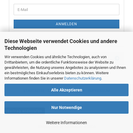
WEITER
E-
ZUR
Mail
NEWSLETTER-
ANMELDUNG
ANMELDEN
Diese Webseite verwendet Cookies und andere
Technologien
Wir verwenden Cookies und ähnliche Technologien, auch von
Neue Messwerkzeuge
Drittanbietern, um die ordentliche Funktionsweise der Website zu
gewährleisten, die Nutzung unseres Angebotes zu analysieren und Ihnen
ein bestmögliches Einkaufserlebnis bieten zu können. Weitere
Informationen finden Sie in unserer
Datenschutzerklärung
.
Alle Akzeptieren
STARTSEITE
TEL. 00493382707470
IMPRESSUM
Nur Notwendige
Vertrag widerrufen
Weitere Informationen
Shopsystem
by Gambio.de © 2026