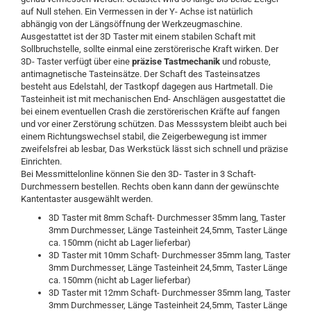
auf Null stehen. Ein Vermessen in der Y- Achse ist natürlich
abhängig von der Längsöffnung der Werkzeugmaschine.
Ausgestattet ist der 3D Taster mit einem stabilen Schaft mit
Sollbruchstelle, sollte einmal eine zerstörerische Kraft wirken. Der
3D- Taster verfügt über eine
präzise Tastmechanik
und robuste,
antimagnetische Tasteinsätze. Der Schaft des Tasteinsatzes
besteht aus Edelstahl, der Tastkopf dagegen aus Hartmetall. Die
Tasteinheit ist mit mechanischen End- Anschlägen ausgestattet die
bei einem eventuellen Crash die zerstörerischen Kräfte auf fangen
und vor einer Zerstörung schützen. Das Messsystem bleibt auch bei
einem Richtungswechsel stabil, die Zeigerbewegung ist immer
zweifelsfrei ab lesbar, Das Werkstück lässt sich schnell und präzise
Einrichten.
Bei Messmittelonline können Sie den 3D- Taster in 3 Schaft-
Durchmessern bestellen. Rechts oben kann dann der gewünschte
Kantentaster ausgewählt werden.
3D Taster mit 8mm Schaft- Durchmesser 35mm lang, Taster
3mm Durchmesser, Länge Tasteinheit 24,5mm, Taster Länge
ca. 150mm (nicht ab Lager lieferbar)
3D Taster mit 10mm Schaft- Durchmesser 35mm lang, Taster
3mm Durchmesser, Länge Tasteinheit 24,5mm, Taster Länge
ca. 150mm (nicht ab Lager lieferbar)
3D Taster mit 12mm Schaft- Durchmesser 35mm lang, Taster
3mm Durchmesser, Länge Tasteinheit 24,5mm, Taster Länge