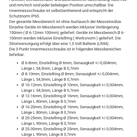
und mm/inch sind jeder beliebigen Position umschaltbar. Die
Innenmessschraube ist selbstzentrierend und entspricht der
Schutznorm IP65.
Der gesamte Messbereich ist ohne Austausch der Messeinsätze.
Einzelne Geräte im Messbereich werden inklusive Verlängerung
150mm ( Ø 6-12mm 100mm) geliefert. Geräte im Messbereich Ø 6-
100mm werden inklusive Einstellring ( Werksnorm ) geliefert. Die
Stromversorgung erfolgt über eine 1,5 Volt Batterie (LR44).
Die 3 Punkt Innenmessschraube ist in folgenden Messbereichen
lieferbar:
Ø 6-8mm, Einstellring Ø 6mm, Genauigkeit +/-0,004mm,
Länge L 54,5mm, Länge B 0,7mm
Ø 8-10mm, Einstellring Ø 8mm, Genauigkeit +/-0,004mm,
Länge L 54,5mm, Länge B 0,7mm
Ø 10-12mm, Einstellring Ø 10mm, Genauigkeit +/-0,004mm,
Länge L 54,5mm, Länge B 0,7mm
Ø 12-16mm, Einstellring Ø 16mm, Genauigkeit +/-0,004mm,
Länge L 80mm, Länge B 0,7mm
Ø 16-20mm, Einstellring Ø 16mm, Genauigkeit +/-0,004mm,
Länge L 80mm, Länge B 0,7mm
Ø 20-25mm, Einstellring Ø 25mm, Genauigkeit +/-0,004mm,
Länge L 90mm, Länge B 0,7mm
Ø 25-30mm, Einstellring Ø 25mm, Genauigkeit +/-0,004mm,
Länge L 90mm, Länge B 0,7mm