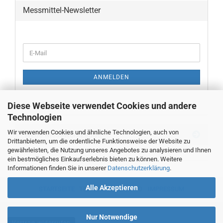
Messmittel-Newsletter
WEITER
E-
ZUR
Mail
NEWSLETTER-
ANMELDUNG
ANMELDEN
Diese Webseite verwendet Cookies und andere
Technologien
Wir verwenden Cookies und ähnliche Technologien, auch von
Neue Messwerkzeuge
Drittanbietern, um die ordentliche Funktionsweise der Website zu
gewährleisten, die Nutzung unseres Angebotes zu analysieren und Ihnen
ein bestmögliches Einkaufserlebnis bieten zu können. Weitere
Informationen finden Sie in unserer
Datenschutzerklärung
.
Alle Akzeptieren
STARTSEITE
TEL. 00493382707470
IMPRESSUM
Nur Notwendige