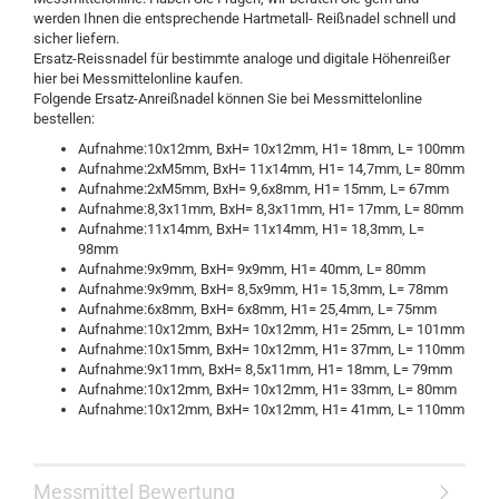
werden Ihnen die entsprechende Hartmetall- Reißnadel schnell und
sicher liefern.
Ersatz-Reissnadel für bestimmte analoge und digitale Höhenreißer
hier bei Messmittelonline kaufen.
Folgende Ersatz-Anreißnadel können Sie bei Messmittelonline
bestellen:
Aufnahme:10x12mm, BxH= 10x12mm, H1= 18mm, L= 100mm
Aufnahme:2xM5mm, BxH= 11x14mm, H1= 14,7mm, L= 80mm
Aufnahme:2xM5mm, BxH= 9,6x8mm, H1= 15mm, L= 67mm
Aufnahme:8,3x11mm, BxH= 8,3x11mm, H1= 17mm, L= 80mm
Aufnahme:11x14mm, BxH= 11x14mm, H1= 18,3mm, L=
98mm
Aufnahme:9x9mm, BxH= 9x9mm, H1= 40mm, L= 80mm
Aufnahme:9x9mm, BxH= 8,5x9mm, H1= 15,3mm, L= 78mm
Aufnahme:6x8mm, BxH= 6x8mm, H1= 25,4mm, L= 75mm
Aufnahme:10x12mm, BxH= 10x12mm, H1= 25mm, L= 101mm
Aufnahme:10x15mm, BxH= 10x12mm, H1= 37mm, L= 110mm
Aufnahme:9x11mm, BxH= 8,5x11mm, H1= 18mm, L= 79mm
Aufnahme:10x12mm, BxH= 10x12mm, H1= 33mm, L= 80mm
Aufnahme:10x12mm, BxH= 10x12mm, H1= 41mm, L= 110mm
Messmittel Bewertung