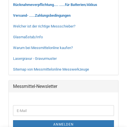
Rücknahmeverpflichtung.... .....für Batterien/Akkus
Versand- .....Zahlungsbedingungen
Welcher ist der richtige Messschieber?
Glasmaßstab/Info
Warum bei Messmittelonline kaufen?
Lasergravur - Gravurmuster
Sitemap von Messmittelonline Messwerkzeuge
Messmittel-Newsletter
WEITER
E-
ZUR
Mail
NEWSLETTER-
ANMELDUNG
ANMELDEN