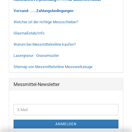
Versand- .....Zahlungsbedingungen
Welcher ist der richtige Messschieber?
Glasmaßstab/Info
Warum bei Messmittelonline kaufen?
Lasergravur - Gravurmuster
Sitemap von Messmittelonline Messwerkzeuge
Messmittel-Newsletter
WEITER
E-
ZUR
Mail
NEWSLETTER-
ANMELDUNG
ANMELDEN