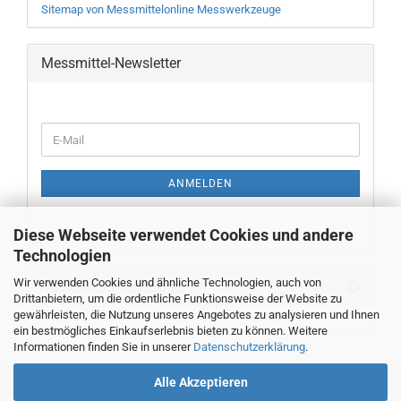
Sitemap von Messmittelonline Messwerkzeuge
Messmittel-Newsletter
WEITER
E-
ZUR
Mail
NEWSLETTER-
ANMELDUNG
ANMELDEN
Diese Webseite verwendet Cookies und andere
Technologien
Wir verwenden Cookies und ähnliche Technologien, auch von
Neue Messwerkzeuge
Drittanbietern, um die ordentliche Funktionsweise der Website zu
gewährleisten, die Nutzung unseres Angebotes zu analysieren und Ihnen
ein bestmögliches Einkaufserlebnis bieten zu können. Weitere
Informationen finden Sie in unserer
Datenschutzerklärung
.
Alle Akzeptieren
STARTSEITE
TEL. 00493382707470
IMPRESSUM