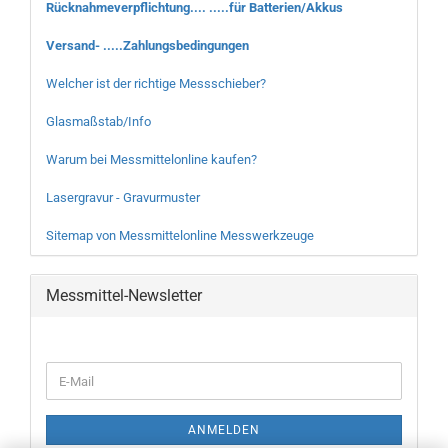
Rücknahmeverpflichtung.... .....für Batterien/Akkus
Versand- .....Zahlungsbedingungen
Welcher ist der richtige Messschieber?
Glasmaßstab/Info
Warum bei Messmittelonline kaufen?
Lasergravur - Gravurmuster
Sitemap von Messmittelonline Messwerkzeuge
Messmittel-Newsletter
WEITER
E-
ZUR
Mail
NEWSLETTER-
ANMELDUNG
ANMELDEN