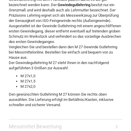
bezeichnet werden kann. Der
Gewindegutlehrring
besitzt nur ein
Grenzmaß und wird deshalb auch als Lehrmutter bezeichnet. Der
Präzisions Lehrring eignet sich als Messwerkzeug zur Überprüfung
der Genauigkeit von ISO-Feingewinde rechts (Außengewinde).
Ausgestattet ist der Gewinde Gutlehrring mit einem angeschliffenen
ersten Gewindegang, dieser entfernt eventuell auf tretenden groben
Schmutz im Werkstück und verhindert so das vorzeitige Ausbrechen
des ersten Gewindeganges.
Vergleichen Sie und bestellen dann den M 27 Gewinde Gutlehrring
bei Messmittelonline. Bestellen Sie einfach und bequem von zu
Hause aus.
Der Gewindegutlehrring M 27 steht Ihnen in den nachfolgend
aufgeführten 3 Größen zur Auswahl:
M 27x1,0
M 27x1,5
M 27x2,0
Den gewünschten Gutlehrring M 27 können Sie rechts oben
auswählen. Die Lieferung erfolgt im Behältnis/Kasten, inklusive
schneller und sicherer Versand.
Messmittel Bewertung