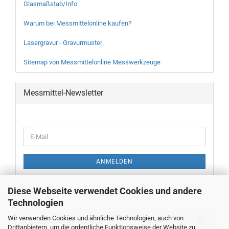
Glasmaßstab/Info
Warum bei Messmittelonline kaufen?
Lasergravur - Gravurmuster
Sitemap von Messmittelonline Messwerkzeuge
Messmittel-Newsletter
WEITER
E-
ZUR
Mail
NEWSLETTER-
ANMELDUNG
ANMELDEN
Diese Webseite verwendet Cookies und andere
Technologien
Wir verwenden Cookies und ähnliche Technologien, auch von
Neue Messwerkzeuge
Drittanbietern, um die ordentliche Funktionsweise der Website zu