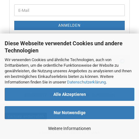
WEITER
E-
ZUR
Mail
NEWSLETTER-
ANMELDUNG
ANMELDEN
Diese Webseite verwendet Cookies und andere
Technologien
Wir verwenden Cookies und ähnliche Technologien, auch von
Neue Messwerkzeuge
Drittanbietern, um die ordentliche Funktionsweise der Website zu
gewährleisten, die Nutzung unseres Angebotes zu analysieren und Ihnen
ein bestmögliches Einkaufserlebnis bieten zu können. Weitere
Informationen finden Sie in unserer
Datenschutzerklärung
.
Alle Akzeptieren
STARTSEITE
TEL. 00493382707470
IMPRESSUM
Nur Notwendige
Vertrag widerrufen
Weitere Informationen
Shopsystem
by Gambio.de © 2026