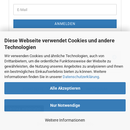
WEITER
E-
ZUR
Mail
NEWSLETTER-
ANMELDUNG
ANMELDEN
Diese Webseite verwendet Cookies und andere
Technologien
Wir verwenden Cookies und ähnliche Technologien, auch von
Neue Messwerkzeuge
Drittanbietern, um die ordentliche Funktionsweise der Website zu
gewährleisten, die Nutzung unseres Angebotes zu analysieren und Ihnen
ein bestmögliches Einkaufserlebnis bieten zu können. Weitere
Informationen finden Sie in unserer
Datenschutzerklärung
.
Alle Akzeptieren
STARTSEITE
TEL. 00493382707470
IMPRESSUM
Nur Notwendige
Vertrag widerrufen
Weitere Informationen
Shopsystem
by Gambio.de © 2026