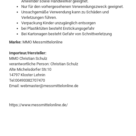
Anwender sowie Handwerker geeignet.
Nur für den vorhergesehenen Verwendungszweck geeignet.
Unsachgemäße Verwendung kann zu Schäden und
Verletzungen führen.
Verpackung Kinder unzugänglich entsorgen
bei Plastiktüten besteht Erstickungsgefahr
Bei Kartonagen besteht Gefahr von Schnittverletzung
Marke:
MMO Messmittelonline
Importeur/Hersteller:
MMO Christian Schulz
verantwortliche Person: Christian Schulz
Alte Michelsdorfer Str.10
14797 Kloster Lehnin
Tel:00493382707470
Email: webmaster@messmittelonline.de
https://www.messmittelonline.de/