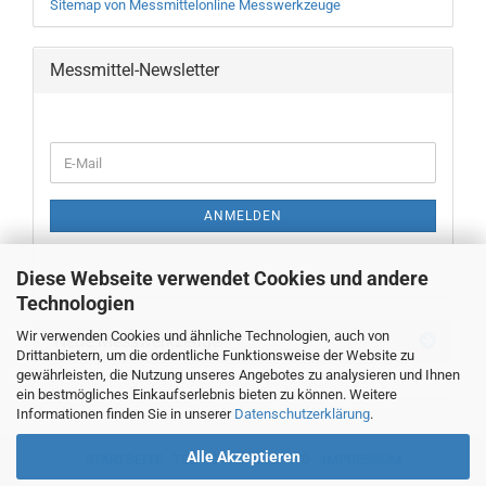
Sitemap von Messmittelonline Messwerkzeuge
Messmittel-Newsletter
WEITER
E-
ZUR
Mail
NEWSLETTER-
ANMELDUNG
ANMELDEN
Diese Webseite verwendet Cookies und andere
Technologien
Wir verwenden Cookies und ähnliche Technologien, auch von
Neue Messwerkzeuge
Drittanbietern, um die ordentliche Funktionsweise der Website zu
gewährleisten, die Nutzung unseres Angebotes zu analysieren und Ihnen
ein bestmögliches Einkaufserlebnis bieten zu können. Weitere
Informationen finden Sie in unserer
Datenschutzerklärung
.
Alle Akzeptieren
STARTSEITE
TEL. 00493382707470
IMPRESSUM