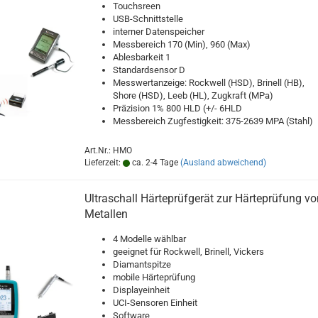
Touchsreen
USB-Schnittstelle
interner Datenspeicher
Messbereich 170 (Min), 960 (Max)
Ablesbarkeit 1
Standardsensor D
Messwertanzeige: Rockwell (HSD), Brinell (HB),
Shore (HSD), Leeb (HL), Zugkraft (MPa)
Präzision 1% 800 HLD (+/- 6HLD
Messbereich Zugfestigkeit: 375-2639 MPA (Stahl)
Art.Nr.: HMO
Lieferzeit:
ca. 2-4 Tage
(Ausland abweichend)
Ultraschall Härteprüfgerät zur Härteprüfung vo
Metallen
4 Modelle wählbar
geeignet für Rockwell, Brinell, Vickers
Diamantspitze
mobile Härteprüfung
Displayeinheit
UCI-Sensoren Einheit
Software