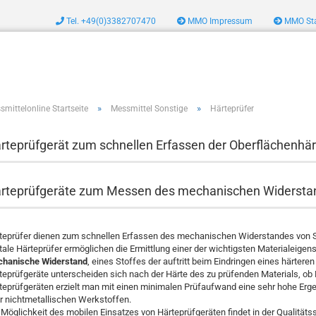
Tel. +49(0)3382707470
MMO Impressum
MMO Sta
zeug
»
»
smittelonline Startseite
Messmittel Sonstige
Härteprüfer
rteprüfgerät zum schnellen Erfassen der Oberflächenhär
rteprüfgeräte zum Messen des mechanischen Widerstan
teprüfer dienen zum schnellen Erfassen des mechanischen Widerstandes von St
itale Härteprüfer ermöglichen die Ermittlung einer der wichtigsten Materialeigens
hanische Widerstand
, eines Stoffes der auftritt beim Eindringen eines härteren
teprüfgeräte unterscheiden sich nach der Härte des zu prüfenden Materials, ob
teprüfgeräten erzielt man mit einen minimalen Prüfaufwand eine sehr hohe Erge
r nichtmetallischen Werkstoffen.
 Möglichkeit des mobilen Einsatzes von Härteprüfgeräten findet in der Qualitäts