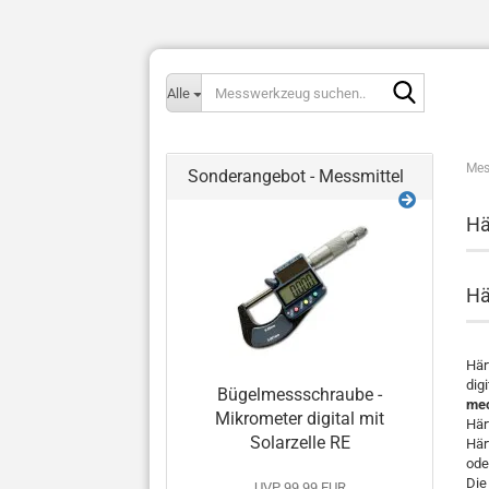
Messwerk
Alle
suchen..
Mes
Sonderangebot - Messmittel
Hä
Hä
Här
dig
Bügelmessschraube -
mec
Mikrometer digital mit
Här
Solarzelle RE
Här
ode
Die
UVP 99,99 EUR