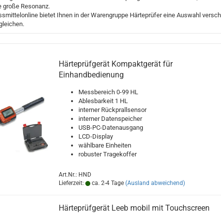
e große Resonanz.
smittelonline bietet Ihnen in der Warengruppe Härteprüfer eine Auswahl versch
gleichen.
Härteprüfgerät Kompaktgerät für
Einhandbedienung
Messbereich 0-99 HL
Ablesbarkeit 1 HL
interner Rückprallsensor
interner Datenspeicher
USB-PC-Datenausgang
LCD-Display
wählbare Einheiten
robuster Tragekoffer
Art.Nr.: HND
Lieferzeit:
ca. 2-4 Tage
(Ausland abweichend)
Härteprüfgerät Leeb mobil mit Touchscreen