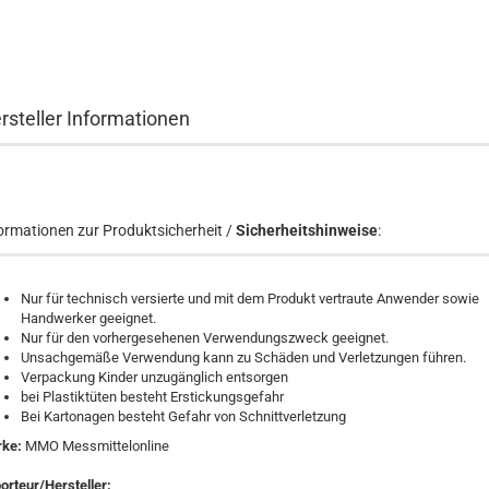
rsteller Informationen
ormationen zur Produktsicherheit /
Sicherheitshinweise
:
Nur für technisch versierte und mit dem Produkt vertraute Anwender sowie
Handwerker geeignet.
Nur für den vorhergesehenen Verwendungszweck geeignet.
Unsachgemäße Verwendung kann zu Schäden und Verletzungen führen.
Verpackung Kinder unzugänglich entsorgen
bei Plastiktüten besteht Erstickungsgefahr
Bei Kartonagen besteht Gefahr von Schnittverletzung
rke:
MMO Messmittelonline
orteur/Hersteller: