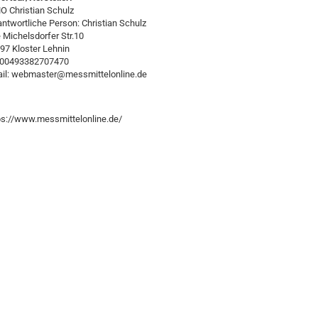
 Christian Schulz
antwortliche Person: Christian Schulz
e Michelsdorfer Str.10
97 Kloster Lehnin
:00493382707470
il: webmaster@messmittelonline.de
ps://www.messmittelonline.de/