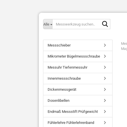
Messwerk
Alle
suchen..
Mes
Messschieber
Mag
Mikrometer Bügelmessschraube
Messuhr Tiefenmessuhr
Innenmessschraube
Dickenmessgerät
Dosenlibellen
Endmaß Messstift Prüfgewicht
Fühlerlehre Fühlerlehrenband