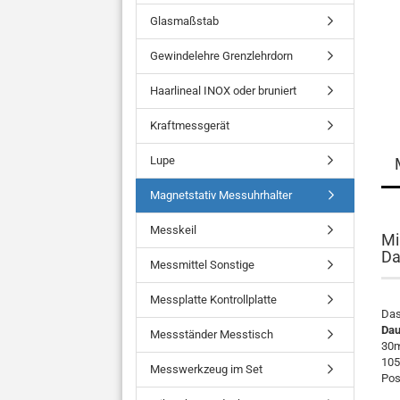
Glasmaßstab
Gewindelehre Grenzlehrdorn
Haarlineal INOX oder bruniert
Kraftmessgerät
Lupe
Magnetstativ Messuhrhalter
Messkeil
Mi
Da
Messmittel Sonstige
Messplatte Kontrollplatte
Das
Dau
Messständer Messtisch
30m
105
Messwerkzeug im Set
Pos