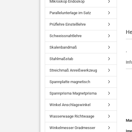
Mikroskop Endoskop
Parallelunterlage im Satz
Prüflehre Einstelllehre
He
Schweissnahtlehre
Skalenbandmaß
.
Stahlmaßstab
Inf
Streichmaß Anreißwerkzeug
Spannplatte magnetisch
Spannprisma Magnetprisma
Winkel Anschlagswinkel
Wasserwaage Richtwaage
Ma
Winkelmesser Gradmesser
Imp