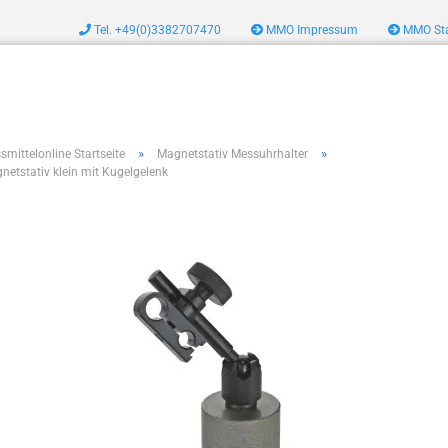
Tel. +49(0)3382707470
MMO Impressum
MMO Sta
zeug
»
»
smittelonline Startseite
Magnetstativ Messuhrhalter
netstativ klein mit Kugelgelenk