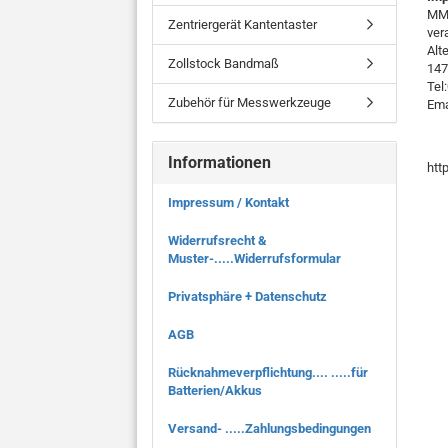
MMO
Zentriergerät Kantentaster
ver
Alt
Zollstock Bandmaß
147
Tel
Zubehör für Messwerkzeuge
Ema
Informationen
htt
Impressum / Kontakt
Widerrufsrecht &
Muster-.....Widerrufsformular
Privatsphäre + Datenschutz
AGB
Rücknahmeverpflichtung.... .....für
Batterien/Akkus
Versand- .....Zahlungsbedingungen