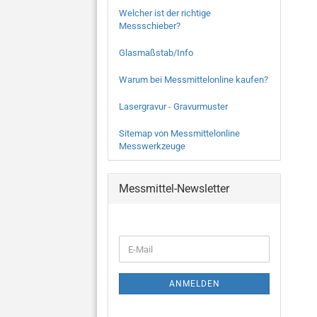
Welcher ist der richtige
Messschieber?
Glasmaßstab/Info
Warum bei Messmittelonline kaufen?
Lasergravur - Gravurmuster
Sitemap von Messmittelonline
Messwerkzeuge
Messmittel-Newsletter
WEITER
E-
ZUR
Mail
NEWSLETTER-
ANMELDUNG
ANMELDEN