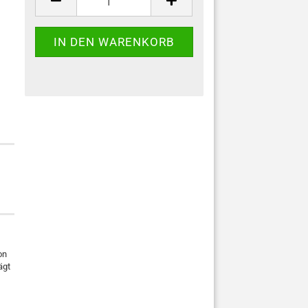
on
ägt