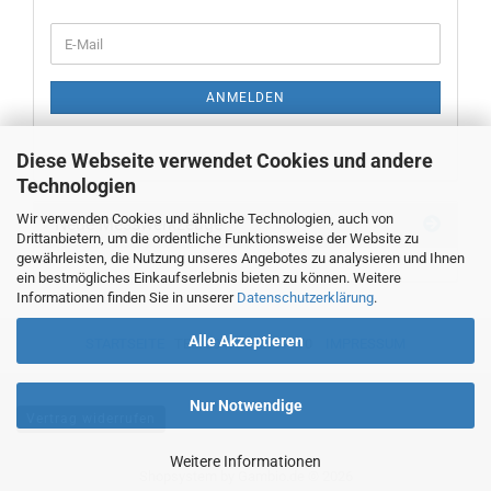
WEITER
E-
ZUR
Mail
NEWSLETTER-
ANMELDUNG
ANMELDEN
Diese Webseite verwendet Cookies und andere
Technologien
Wir verwenden Cookies und ähnliche Technologien, auch von
Neue Messwerkzeuge
Drittanbietern, um die ordentliche Funktionsweise der Website zu
gewährleisten, die Nutzung unseres Angebotes zu analysieren und Ihnen
ein bestmögliches Einkaufserlebnis bieten zu können. Weitere
Informationen finden Sie in unserer
Datenschutzerklärung
.
Alle Akzeptieren
STARTSEITE
TEL. 00493382707470
IMPRESSUM
Nur Notwendige
Vertrag widerrufen
Weitere Informationen
Shopsystem
by Gambio.de © 2026