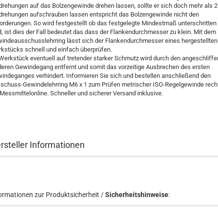
rehungen auf das Bolzengewinde drehen lassen, sollte er sich doch mehr als 2
rehungen aufschrauben lassen entspricht das Bolzengewinde nicht den
orderungen. So wird festgestellt ob das festgelegte Mindestmaß unterschritten
d, ist dies der Fall bedeutet das dass der Flankendurchmesser zu klein. Mit dem
indeausschusslehrring lässt sich der Flankendurchmesser eines hergestellten
kstücks schnell und einfach überprüfen.
Werkstück eventuell auf tretender starker Schmutz wird durch den angeschliff
deren Gewindegang entfernt und somit das vorzeitige Ausbrechen des ersten
indeganges verhindert. Informieren Sie sich und bestellen anschließend den
schuss-Gewindelehrring M6 x 1 zum Prüfen metrischer ISO-Regelgewinde rech
 Messmittelonline. Schneller und sicherer Versand inklusive.
rsteller Informationen
ormationen zur Produktsicherheit /
Sicherheitshinweise
: