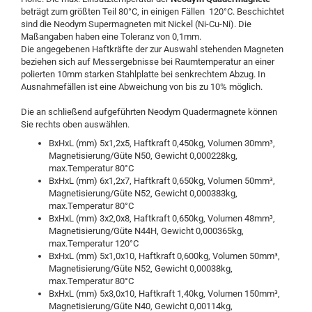
beträgt zum größten Teil 80°C, in einigen Fällen 120°C. Beschichtet
sind die Neodym Supermagneten mit Nickel (Ni-Cu-Ni). Die
Maßangaben haben eine Toleranz von 0,1mm.
Die angegebenen Haftkräfte der zur Auswahl stehenden Magneten
beziehen sich auf Messergebnisse bei Raumtemperatur an einer
polierten 10mm starken Stahlplatte bei senkrechtem Abzug. In
Ausnahmefällen ist eine Abweichung von bis zu 10% möglich.
Die an schließend aufgeführten Neodym Quadermagnete können
Sie rechts oben auswählen.
BxHxL (mm) 5x1,2x5, Haftkraft 0,450kg, Volumen 30mm³,
Magnetisierung/Güte N50, Gewicht 0,000228kg,
max.Temperatur 80°C
BxHxL (mm) 6x1,2x7, Haftkraft 0,650kg, Volumen 50mm³,
Magnetisierung/Güte N52, Gewicht 0,000383kg,
max.Temperatur 80°C
BxHxL (mm) 3x2,0x8, Haftkraft 0,650kg, Volumen 48mm³,
Magnetisierung/Güte N44H, Gewicht 0,000365kg,
max.Temperatur 120°C
BxHxL (mm) 5x1,0x10, Haftkraft 0,600kg, Volumen 50mm³,
Magnetisierung/Güte N52, Gewicht 0,00038kg,
max.Temperatur 80°C
BxHxL (mm) 5x3,0x10, Haftkraft 1,40kg, Volumen 150mm³,
Magnetisierung/Güte N40, Gewicht 0,00114kg,