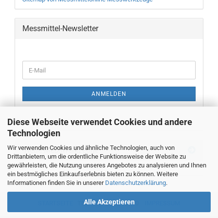
Messmittel-Newsletter
WEITER
E-
ZUR
Mail
NEWSLETTER-
ANMELDUNG
ANMELDEN
Diese Webseite verwendet Cookies und andere
Technologien
Wir verwenden Cookies und ähnliche Technologien, auch von
Neue Messwerkzeuge
Drittanbietern, um die ordentliche Funktionsweise der Website zu
gewährleisten, die Nutzung unseres Angebotes zu analysieren und Ihnen
ein bestmögliches Einkaufserlebnis bieten zu können. Weitere
Informationen finden Sie in unserer
Datenschutzerklärung
.
Alle Akzeptieren
STARTSEITE
TEL. 00493382707470
IMPRESSUM