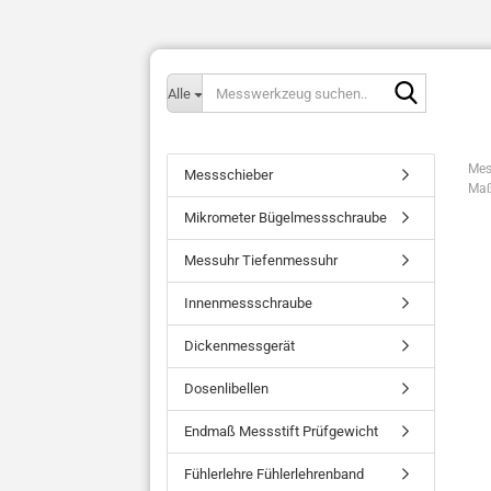
Messwerk
Alle
suchen..
Mes
Messschieber
Maß
Mikrometer Bügelmessschraube
Messuhr Tiefenmessuhr
Innenmessschraube
Dickenmessgerät
Dosenlibellen
Endmaß Messstift Prüfgewicht
Fühlerlehre Fühlerlehrenband