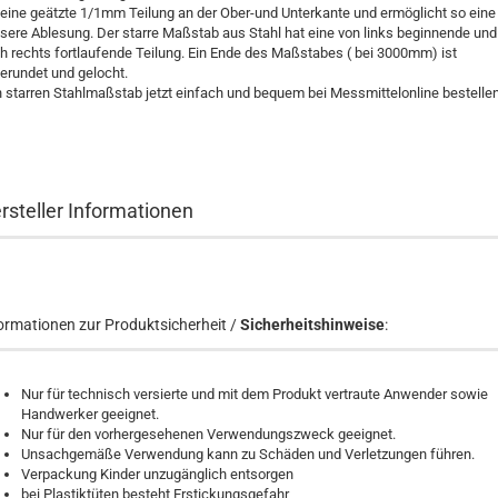
 eine geätzte 1/1mm Teilung an der Ober-und Unterkante und ermöglicht so eine
sere Ablesung. Der starre Maßstab aus Stahl hat eine von links beginnende und
h rechts fortlaufende Teilung. Ein Ende des Maßstabes ( bei 3000mm) ist
erundet und gelocht.
 starren Stahlmaßstab jetzt einfach und bequem bei Messmittelonline bestellen
rsteller Informationen
ormationen zur Produktsicherheit /
Sicherheitshinweise
:
Nur für technisch versierte und mit dem Produkt vertraute Anwender sowie
Handwerker geeignet.
Nur für den vorhergesehenen Verwendungszweck geeignet.
Unsachgemäße Verwendung kann zu Schäden und Verletzungen führen.
Verpackung Kinder unzugänglich entsorgen
bei Plastiktüten besteht Erstickungsgefahr