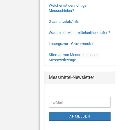
Welcher ist der richtige
Messschieber?
Glasmaßstab/Info
Warum bei Messmittelonline kaufen?
Lasergravur - Gravurmuster
Sitemap von Messmittelonline
Messwerkzeuge
Messmittel-Newsletter
WEITER
E-
ZUR
Mail
NEWSLETTER-
ANMELDUNG
ANMELDEN