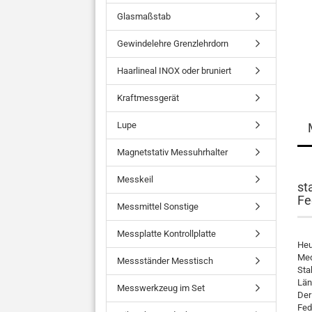
Glasmaßstab
Gewindelehre Grenzlehrdorn
Haarlineal INOX oder bruniert
Kraftmessgerät
Lupe
Magnetstativ Messuhrhalter
Messkeil
st
Fe
Messmittel Sonstige
Messplatte Kontrollplatte
Heu
Med
Messständer Messtisch
Sta
Län
Messwerkzeug im Set
Der
Fed