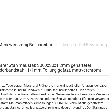
Messwerkzeug Beschreibung
Messmittel Bewertung
arrer Stahlmaßstab 3000x30x1,2mm gehärteter
derbandstahl, 1/1mm Teilung geätzt, mattverchromt
t zu Tage sorgen Mess-und Prüfgeräte in allen industriellen Anlagen, der Labor-
izintechnik und im Handwerk für Qualität und Sicherheit. Den starren
hlmaßstab von Messmittelonline können Sie entweder als Lineal zum Messen 
gen oder auch zum Anzeichnen und Anreißen von geraden Hilfslinien verwenden
 starre Maßstab mit den Abmessungen 3000x30x1,2mm ist aus gehärtetem
erbandstahl gefertigt, ist mattverchromt und dadurch blendfrei. Der Stahlmaßst