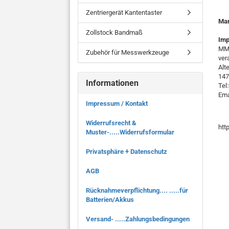
Zentriergerät Kantentaster
Ma
Zollstock Bandmaß
Imp
MMO
Zubehör für Messwerkzeuge
ver
Alt
147
Informationen
Tel
Ema
Impressum / Kontakt
Widerrufsrecht &
htt
Muster-.....Widerrufsformular
Privatsphäre + Datenschutz
AGB
Rücknahmeverpflichtung.... .....für
Batterien/Akkus
Versand- .....Zahlungsbedingungen