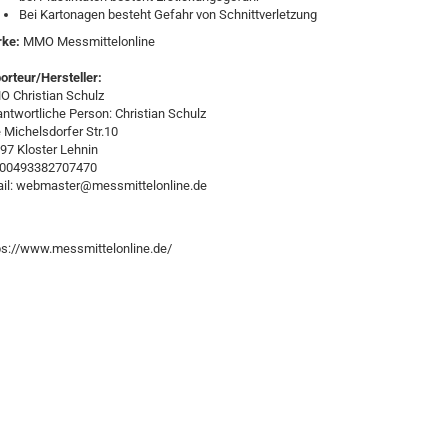
Bei Kartonagen besteht Gefahr von Schnittverletzung
rke:
MMO Messmittelonline
orteur/Hersteller:
 Christian Schulz
antwortliche Person: Christian Schulz
e Michelsdorfer Str.10
97 Kloster Lehnin
:00493382707470
il: webmaster@messmittelonline.de
ps://www.messmittelonline.de/