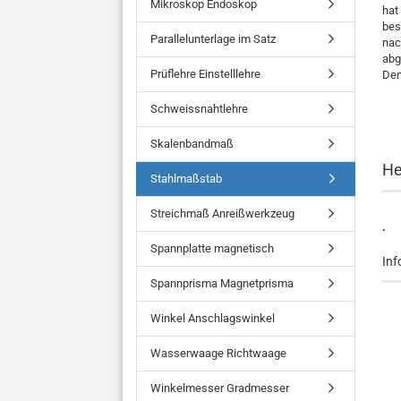
Mikroskop Endoskop
hat
bes
Parallelunterlage im Satz
nac
abg
Prüflehre Einstelllehre
Den
Schweissnahtlehre
Skalenbandmaß
He
Stahlmaßstab
Streichmaß Anreißwerkzeug
.
Spannplatte magnetisch
Inf
Spannprisma Magnetprisma
Winkel Anschlagswinkel
Wasserwaage Richtwaage
Winkelmesser Gradmesser