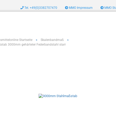
Tel. +49(0)3382707470
MMO Impressum
MMO Sta
zeug
»
»
smittelonline Startseite
Skalenbandmaß
stab 3000mm gehärteter Federbandstahl starr