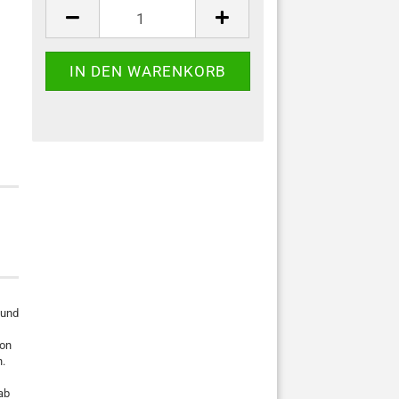
 und
von
.
ab