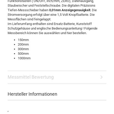
Funktionstasten ( ON/OFF, inch/mm, ZERO), Datenausgang,
Staubwischer und Feststellschraube. Die digitalen Präzisions
Tiefen-Messschieber haben
0,01mm Anzeigegenauigkeit
. Die
Stromversorgung erfolgt über eine 1,5 Volt Knopfbatterie. Die
Messflächen sind feingelappt.
Im Lieferumfang enthalten sind Ersatz-Batterie, Kunststoff
Schutzgehäuse und englische Bedienungsanleitung ! Folgende
Messbereich können Sie auswählen und hier bestellen.
150mm
200mm
300mm
500mm
1000mm
Messmittel Bewertung
Hersteller Informationen
,