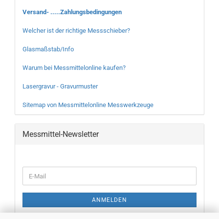
Versand- .....Zahlungsbedingungen
Welcher ist der richtige Messschieber?
Glasmaßstab/Info
Warum bei Messmittelonline kaufen?
Lasergravur - Gravurmuster
Sitemap von Messmittelonline Messwerkzeuge
Messmittel-Newsletter
WEITER
E-
ZUR
Mail
NEWSLETTER-
ANMELDUNG
ANMELDEN