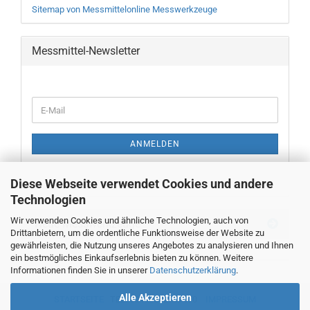
Sitemap von Messmittelonline Messwerkzeuge
Messmittel-Newsletter
WEITER
E-
ZUR
Mail
NEWSLETTER-
ANMELDUNG
ANMELDEN
Diese Webseite verwendet Cookies und andere
Technologien
Wir verwenden Cookies und ähnliche Technologien, auch von
Neue Messwerkzeuge
Drittanbietern, um die ordentliche Funktionsweise der Website zu
gewährleisten, die Nutzung unseres Angebotes zu analysieren und Ihnen
ein bestmögliches Einkaufserlebnis bieten zu können. Weitere
Informationen finden Sie in unserer
Datenschutzerklärung
.
Alle Akzeptieren
STARTSEITE
TEL. 00493382707470
IMPRESSUM