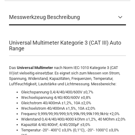
Messwerkzeug Beschreibung
Universal Multimeter Kategorie 3 (CAT III) Auto
Range
Das
Universal Multimeter
nach Norm IEC-1010 Kategorie 3 (CAT
III)ist vielseitig einsetzbar. Es eignet sich zum Messen von Strom,
Spannung, Widerstand, Kapazitäten, Frequenzen, Temperatur,
Luftfeuchtigkeit, Lautstärke und Lichtmessung. Messbereiche:
Gleichspannung 0,4/4/40/400/600V ±0,7%
Wechselspannung 4/40/400/600V ±0,8%
Gleichstrom 40/400mA ±1,2%, 10A ±2,0%
Wechselstrom 40/400mA ±1,5%, 10A ±2,0%
Frequenz 9,999/99,99/999,9/9,99k/99,99k199,9kHz +2,0%
Widerstand 0,4/4/40/400/4000 kOhm ±1,2%, 40 MOhm ±2,0%
Kapazität 4/40/400nF, 4/40/200µF ±3,0%
Temperatur -20°- 400°C ±3,0% (0,1°C), -20°- 1000°C ±3,0%