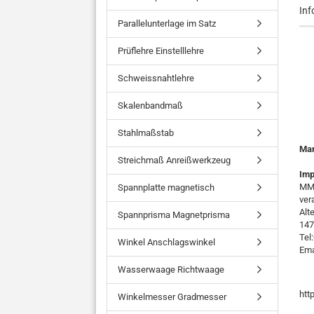
Inf
Parallelunterlage im Satz
Prüflehre Einstelllehre
Schweissnahtlehre
Skalenbandmaß
Stahlmaßstab
Ma
Streichmaß Anreißwerkzeug
Imp
MMO
Spannplatte magnetisch
ver
Alt
Spannprisma Magnetprisma
147
Tel
Winkel Anschlagswinkel
Ema
Wasserwaage Richtwaage
htt
Winkelmesser Gradmesser