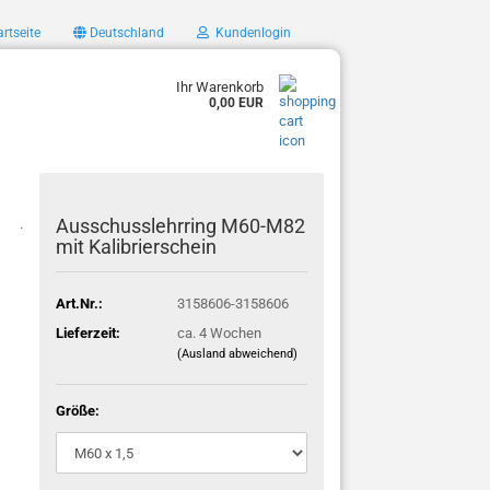
rtseite
Deutschland
Kundenlogin
Ihr Warenkorb
0,00 EUR
Ausschusslehrring M60-M82
.
mit Kalibrierschein
Art.Nr.:
3158606-3158606
Lieferzeit:
ca. 4 Wochen
(Ausland abweichend)
Größe: