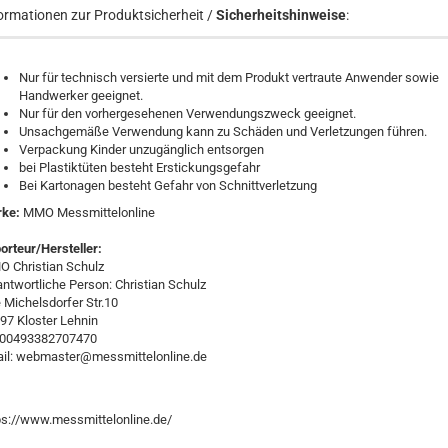
ormationen zur Produktsicherheit /
Sicherheitshinweise
:
Nur für technisch versierte und mit dem Produkt vertraute Anwender sowie
Handwerker geeignet.
Nur für den vorhergesehenen Verwendungszweck geeignet.
Unsachgemäße Verwendung kann zu Schäden und Verletzungen führen.
Verpackung Kinder unzugänglich entsorgen
bei Plastiktüten besteht Erstickungsgefahr
Bei Kartonagen besteht Gefahr von Schnittverletzung
rke:
MMO Messmittelonline
orteur/Hersteller:
 Christian Schulz
antwortliche Person: Christian Schulz
e Michelsdorfer Str.10
97 Kloster Lehnin
:00493382707470
il: webmaster@messmittelonline.de
ps://www.messmittelonline.de/