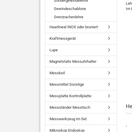
Sondergewindelehre
Leh
Gewindeschablone
Im 
Grenzrachenlehre
Haarlineal INOX oder bruniert
Kraftmessgerät
Lupe
Magnetstativ Messuhrhalter
Messkeil
Messmittel Sonstige
Messplatte Kontrollplatte
He
Messständer Messtisch
Messwerkzeug im Set
.
Mikroskop Endoskop