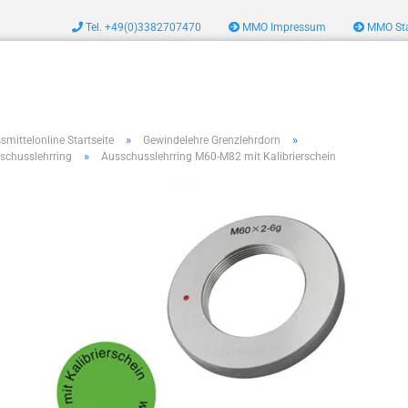
Tel. +49(0)3382707470
MMO Impressum
MMO Sta
zeug
»
»
smittelonline Startseite
Gewindelehre Grenzlehrdorn
»
schusslehrring
Ausschusslehrring M60-M82 mit Kalibrierschein