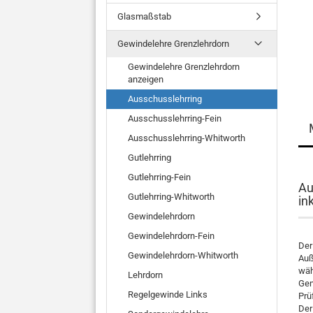
Glasmaßstab
Gewindelehre Grenzlehrdorn
Gewindelehre Grenzlehrdorn
anzeigen
Ausschusslehrring
Ausschusslehrring-Fein
Ausschusslehrring-Whitworth
Gutlehrring
Gutlehrring-Fein
Au
Gutlehrring-Whitworth
in
Gewindelehrdorn
Gewindelehrdorn-Fein
Der
Gewindelehrdorn-Whitworth
Auß
wäh
Lehrdorn
Gen
Regelgewinde Links
Prü
Der