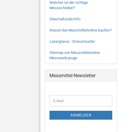
Welcher ist der richtige
Messschieber?
Glasmaßstab/Info
Warum bei Messmittelonline kaufen?
Lasergravur - Gravurmuster
Sitemap von Messmittelonline
Messwerkzeuge
Messmittel-Newsletter
WEITER
E-
ZUR
Mail
NEWSLETTER-
ANMELDUNG
ANMELDEN