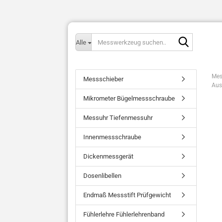
Messwerk
Alle
suchen..
Mes
Messschieber
Aus
Mikrometer Bügelmessschraube
Messuhr Tiefenmessuhr
Innenmessschraube
Dickenmessgerät
Dosenlibellen
Endmaß Messstift Prüfgewicht
Fühlerlehre Fühlerlehrenband