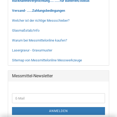
Rücknahmeverpflichtung.... .....für Batterien/Akkus
Versand- .....Zahlungsbedingungen
Welcher ist der richtige Messschieber?
Glasmaßstab/Info
Warum bei Messmittelonline kaufen?
Lasergravur - Gravurmuster
Sitemap von Messmittelonline Messwerkzeuge
Messmittel-Newsletter
WEITER
E-
ZUR
Mail
NEWSLETTER-
ANMELDUNG
ANMELDEN