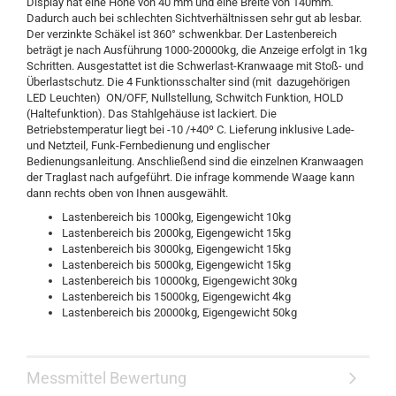
Display hat eine Höhe von 40 mm und eine Breite von 140mm.
Dadurch auch bei schlechten Sichtverhältnissen sehr gut ab lesbar.
Der verzinkte Schäkel ist 360° schwenkbar. Der Lastenbereich
beträgt je nach Ausführung 1000-20000kg, die Anzeige erfolgt in 1kg
Schritten. Ausgestattet ist die Schwerlast-Kranwaage mit Stoß- und
Überlastschutz. Die 4 Funktionsschalter sind (mit dazugehörigen
LED Leuchten) ON/OFF, Nullstellung, Schwitch Funktion, HOLD
(Haltefunktion). Das Stahlgehäuse ist lackiert. Die
Betriebstemperatur liegt bei -10 /+40º C. Lieferung inklusive Lade-
und Netzteil, Funk-Fernbedienung und englischer
Bedienungsanleitung. Anschließend sind die einzelnen Kranwaagen
der Traglast nach aufgeführt. Die infrage kommende Waage kann
dann rechts oben von Ihnen ausgewählt.
Lastenbereich bis 1000kg, Eigengewicht 10kg
Lastenbereich bis 2000kg, Eigengewicht 15kg
Lastenbereich bis 3000kg, Eigengewicht 15kg
Lastenbereich bis 5000kg, Eigengewicht 15kg
Lastenbereich bis 10000kg, Eigengewicht 30kg
Lastenbereich bis 15000kg, Eigengewicht 4kg
Lastenbereich bis 20000kg, Eigengewicht 50kg
Messmittel Bewertung