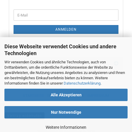
WEITER
E-
ZUR
Mail
NEWSLETTER-
ANMELDUNG
ANMELDEN
Diese Webseite verwendet Cookies und andere
Technologien
Wir verwenden Cookies und ähnliche Technologien, auch von
Neue Messwerkzeuge
Drittanbietern, um die ordentliche Funktionsweise der Website zu
gewährleisten, die Nutzung unseres Angebotes zu analysieren und Ihnen
ein bestmögliches Einkaufserlebnis bieten zu können. Weitere
Informationen finden Sie in unserer
Datenschutzerklärung
.
Alle Akzeptieren
STARTSEITE
TEL. 00493382707470
IMPRESSUM
Nur Notwendige
Vertrag widerrufen
Weitere Informationen
Shopsystem
by Gambio.de © 2026