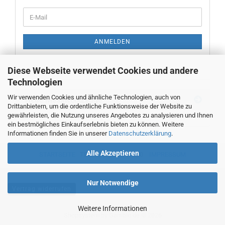
WEITER
E-
ZUR
Mail
NEWSLETTER-
ANMELDUNG
ANMELDEN
Diese Webseite verwendet Cookies und andere
Technologien
Wir verwenden Cookies und ähnliche Technologien, auch von
Neue Messwerkzeuge
Drittanbietern, um die ordentliche Funktionsweise der Website zu
gewährleisten, die Nutzung unseres Angebotes zu analysieren und Ihnen
ein bestmögliches Einkaufserlebnis bieten zu können. Weitere
Informationen finden Sie in unserer
Datenschutzerklärung
.
Alle Akzeptieren
STARTSEITE
TEL. 00493382707470
IMPRESSUM
Nur Notwendige
Vertrag widerrufen
Weitere Informationen
Shopsystem
by Gambio.de © 2026