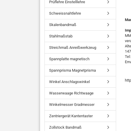
Prüflehre Einstelllehre
Schweissnahtlehre
Ma
Skalenbandmaß
Imp
MMO
Stahlmaßstab
ver
Alt
Streichmaß Anreißwerkzeug
147
Tel
Spannplatte magnetisch
Ema
Spannprisma Magnetprisma
htt
Winkel Anschlagswinkel
Wasserwaage Richtwaage
Winkelmesser Gradmesser
Zentriergerät Kantentaster
Zollstock Bandmaß