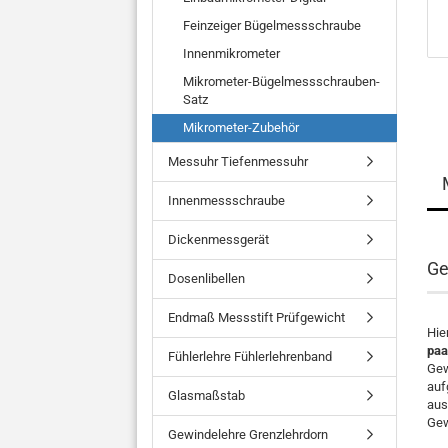
Feinzeiger Bügelmessschraube
Innenmikrometer
Mikrometer-Bügelmessschrauben-
Satz
Mikrometer-Zubehör
Messuhr Tiefenmessuhr
Innenmessschraube
Dickenmessgerät
Ge
Dosenlibellen
Endmaß Messstift Prüfgewicht
Hie
paa
Fühlerlehre Fühlerlehrenband
Gew
auf
Glasmaßstab
aus
Gew
Gewindelehre Grenzlehrdorn