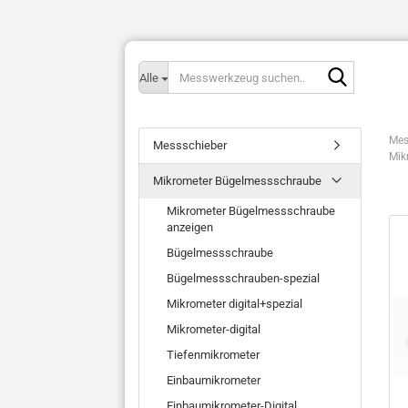
Messwerk
Alle
suchen..
Mes
Messschieber
Mik
Mikrometer Bügelmessschraube
Mikrometer Bügelmessschraube
anzeigen
Bügelmessschraube
Bügelmessschrauben-spezial
Mikrometer digital+spezial
Mikrometer-digital
Tiefenmikrometer
Einbaumikrometer
Einbaumikrometer-Digital