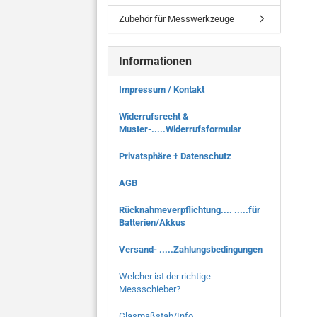
Zubehör für Messwerkzeuge
Informationen
Impressum / Kontakt
Widerrufsrecht &
Muster-.....Widerrufsformular
Privatsphäre + Datenschutz
AGB
Rücknahmeverpflichtung.... .....für
Batterien/Akkus
Versand- .....Zahlungsbedingungen
Welcher ist der richtige
Messschieber?
Glasmaßstab/Info