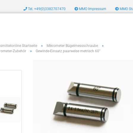
Tel. +49(0)3382707470
MMO Impressum
MMO Sta
zeug
»
»
smittelonline Startseite
Mikrometer Bügelmessschraube
»
rometer-Zubehör
Gewinde-Einsatz paarweise metrisch 60°