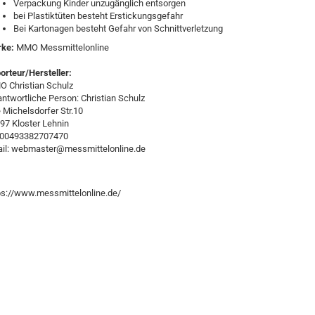
Verpackung Kinder unzugänglich entsorgen
bei Plastiktüten besteht Erstickungsgefahr
Bei Kartonagen besteht Gefahr von Schnittverletzung
rke:
MMO Messmittelonline
orteur/Hersteller:
 Christian Schulz
antwortliche Person: Christian Schulz
e Michelsdorfer Str.10
97 Kloster Lehnin
:00493382707470
il: webmaster@messmittelonline.de
ps://www.messmittelonline.de/