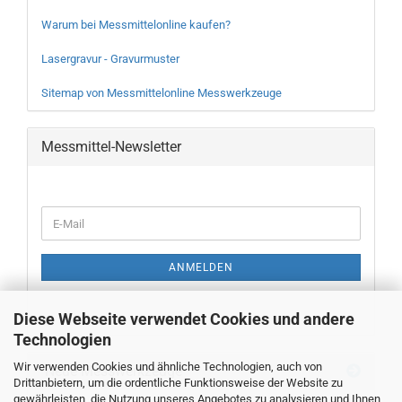
Warum bei Messmittelonline kaufen?
Lasergravur - Gravurmuster
Sitemap von Messmittelonline Messwerkzeuge
Messmittel-Newsletter
WEITER
E-
ZUR
Mail
NEWSLETTER-
ANMELDUNG
ANMELDEN
Diese Webseite verwendet Cookies und andere
Technologien
Wir verwenden Cookies und ähnliche Technologien, auch von
Neue Messwerkzeuge
Drittanbietern, um die ordentliche Funktionsweise der Website zu
gewährleisten, die Nutzung unseres Angebotes zu analysieren und Ihnen