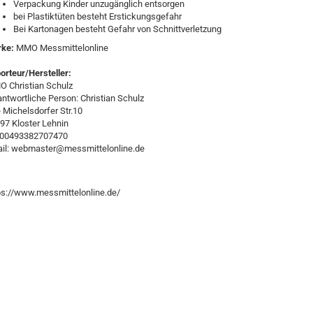
Verpackung Kinder unzugänglich entsorgen
bei Plastiktüten besteht Erstickungsgefahr
Bei Kartonagen besteht Gefahr von Schnittverletzung
rke:
MMO Messmittelonline
orteur/Hersteller:
 Christian Schulz
antwortliche Person: Christian Schulz
e Michelsdorfer Str.10
97 Kloster Lehnin
:00493382707470
il: webmaster@messmittelonline.de
ps://www.messmittelonline.de/