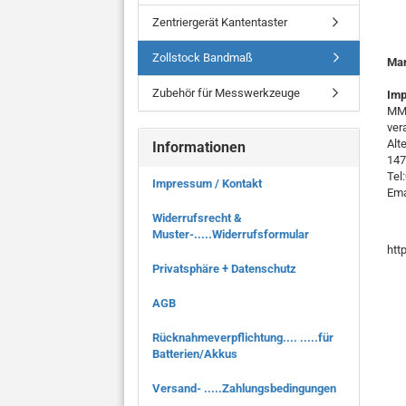
Zentriergerät Kantentaster
Zollstock Bandmaß
Ma
Zubehör für Messwerkzeuge
Imp
MMO
ver
Alt
Informationen
147
Tel
Impressum / Kontakt
Ema
Widerrufsrecht &
Muster-.....Widerrufsformular
htt
Privatsphäre + Datenschutz
AGB
Rücknahmeverpflichtung.... .....für
Batterien/Akkus
Versand- .....Zahlungsbedingungen