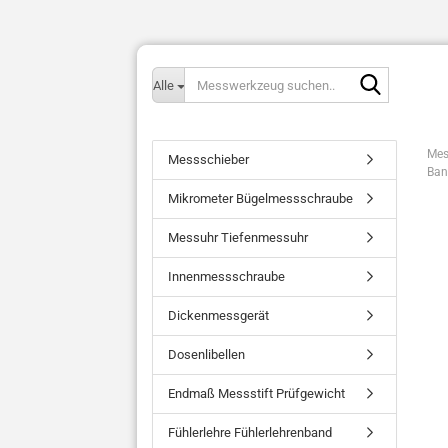
Messwerk
Alle
suchen..
Mes
Messschieber
Ban
Mikrometer Bügelmessschraube
Messuhr Tiefenmessuhr
Innenmessschraube
Dickenmessgerät
Dosenlibellen
Endmaß Messstift Prüfgewicht
Fühlerlehre Fühlerlehrenband