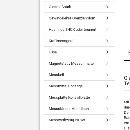
Glasmaßstab
Gewindelehre Grenzlehrdorn
Haarlineal INOX oder bruniert
Kraftmessgerät
Lupe
Magnetstativ Messuhrhalter
Messkeil
Gl
Te
Messmittel Sonstige
Messplatte Kontrollplatte
Mit
dur
Messständer Messtisch
Deh
Ban
Messwerkzeug im Set
cm 
Gla