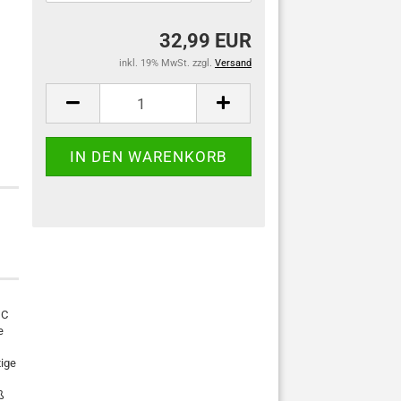
32,99 EUR
inkl. 19% MwSt. zzgl.
Versand
°C
e
tige
ß