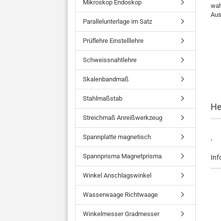
Mikroskop Endoskop
wah
Aus
Parallelunterlage im Satz
Prüflehre Einstelllehre
Schweissnahtlehre
Skalenbandmaß
Stahlmaßstab
He
Streichmaß Anreißwerkzeug
Spannplatte magnetisch
.
Spannprisma Magnetprisma
Inf
Winkel Anschlagswinkel
Wasserwaage Richtwaage
Winkelmesser Gradmesser