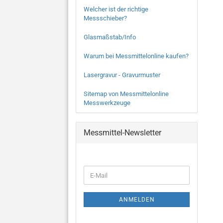
Welcher ist der richtige
Messschieber?
Glasmaßstab/Info
Warum bei Messmittelonline kaufen?
Lasergravur - Gravurmuster
Sitemap von Messmittelonline
Messwerkzeuge
Messmittel-Newsletter
WEITER
E-
ZUR
Mail
NEWSLETTER-
ANMELDUNG
ANMELDEN