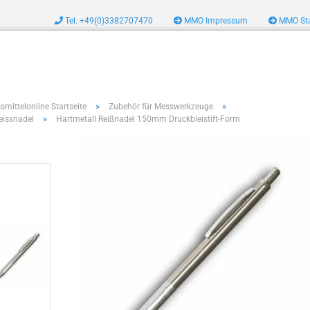
Tel. +49(0)3382707470
MMO Impressum
MMO Sta
zeug
»
»
smittelonline Startseite
Zubehör für Messwerkzeuge
»
eissnadel
Hartmetall Reißnadel 150mm Druckbleistift-Form