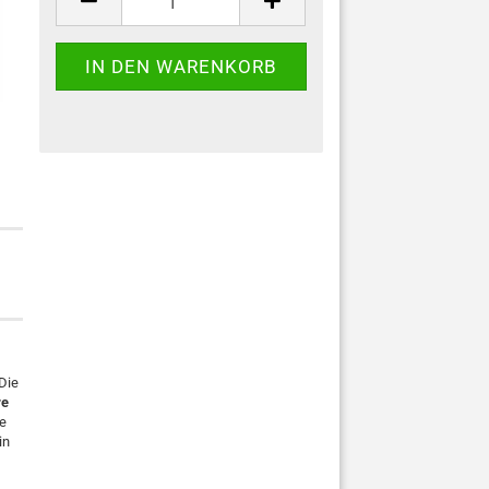
Die
re
e
in