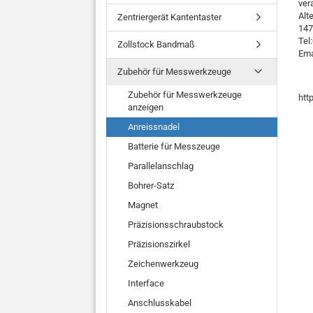
ver
Alt
Zentriergerät Kantentaster
147
Tel
Zollstock Bandmaß
Ema
Zubehör für Messwerkzeuge
Zubehör für Messwerkzeuge
htt
anzeigen
Anreissnadel
Batterie für Messzeuge
Parallelanschlag
Bohrer-Satz
Magnet
Präzisionsschraubstock
Präzisionszirkel
Zeichenwerkzeug
Interface
Anschlusskabel