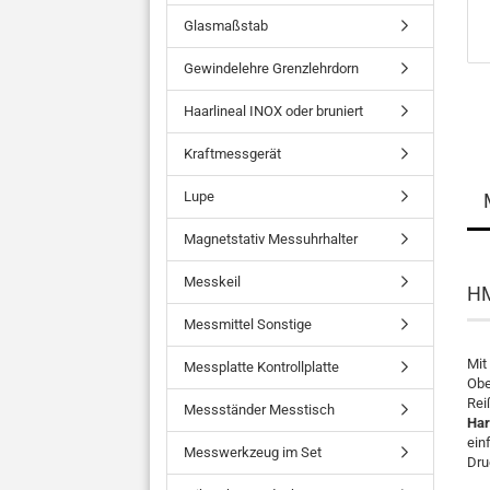
Glasmaßstab
Gewindelehre Grenzlehrdorn
Haarlineal INOX oder bruniert
Kraftmessgerät
Lupe
Magnetstativ Messuhrhalter
Messkeil
HM
Messmittel Sonstige
Mit
Messplatte Kontrollplatte
Obe
Rei
Messständer Messtisch
Har
ein
Messwerkzeug im Set
Dru