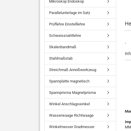
Mikroskop Endoskop
Parallelunterlage im Satz
He
Prüflehre Einstelllehre
Schweissnahtlehre
.
Skalenbandmaß
Inf
Stahlmaßstab
Streichmaß Anreißwerkzeug
Spannplatte magnetisch
Spannprisma Magnetprisma
Winkel Anschlagswinkel
Ma
Wasserwaage Richtwaage
Imp
Winkelmesser Gradmesser
MMO