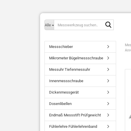
Messwerk
Alle
suchen..
Mes
Messschieber
Anr
Mikrometer Bügelmessschraube
Messuhr Tiefenmessuhr
Innenmessschraube
Dickenmessgerät
Dosenlibellen
Endmaß Messstift Prüfgewicht
Fühlerlehre Fühlerlehrenband