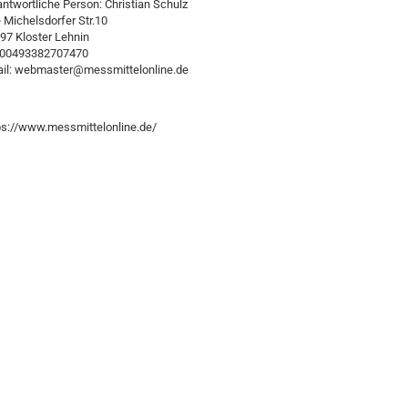
antwortliche Person: Christian Schulz
e Michelsdorfer Str.10
97 Kloster Lehnin
:00493382707470
il: webmaster@messmittelonline.de
ps://www.messmittelonline.de/