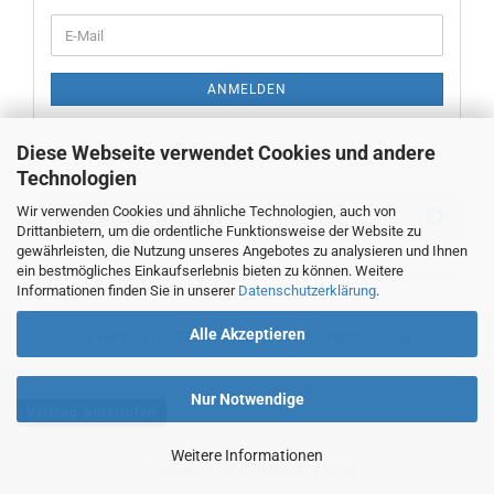
WEITER
E-
ZUR
Mail
NEWSLETTER-
ANMELDUNG
ANMELDEN
Diese Webseite verwendet Cookies und andere
Technologien
Wir verwenden Cookies und ähnliche Technologien, auch von
Neue Messwerkzeuge
Drittanbietern, um die ordentliche Funktionsweise der Website zu
gewährleisten, die Nutzung unseres Angebotes zu analysieren und Ihnen
ein bestmögliches Einkaufserlebnis bieten zu können. Weitere
Informationen finden Sie in unserer
Datenschutzerklärung
.
Alle Akzeptieren
STARTSEITE
TEL. 00493382707470
IMPRESSUM
Nur Notwendige
Vertrag widerrufen
Weitere Informationen
Shopsystem
by Gambio.de © 2026