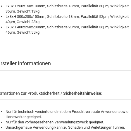
LxBxH 250x150x100mm, Schlitzbreite 18mm, Parallelität 50µm, Winkligkeit
35µm, Gewicht 13kg
LxBxH 300x200x150mm, Schlitzbreite 18mm, Parallelität 52µm, Winkligkeit
40µm, Gewicht 23kg
LxBxH 400x250x200mm, Schlitzbreite 20mm, Parallelität 56µm, Winkligkeit
46µm, Gewicht 55kg
rsteller Informationen
ormationen zur Produktsicherheit /
Sicherheitshinweise
:
Nur für technisch versierte und mit dem Produkt vertraute Anwender sowie
Handwerker geeignet.
Nur für den vorhergesehenen Verwendungszweck geeignet.
Unsachgemäße Verwendung kann zu Schäden und Verletzungen führen.