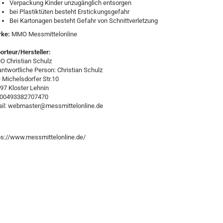
Verpackung Kinder unzugänglich entsorgen
bei Plastiktüten besteht Erstickungsgefahr
Bei Kartonagen besteht Gefahr von Schnittverletzung
rke:
MMO Messmittelonline
orteur/Hersteller:
 Christian Schulz
antwortliche Person: Christian Schulz
e Michelsdorfer Str.10
97 Kloster Lehnin
:00493382707470
il: webmaster@messmittelonline.de
ps://www.messmittelonline.de/