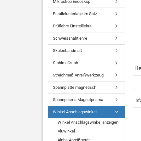
Mikroskop Endoskop
Parallelunterlage im Satz
Prüflehre Einstelllehre
Schweissnahtlehre
Skalenbandmaß
Stahlmaßstab
He
Streichmaß Anreißwerkzeug
Spannplatte magnetisch
.
Spannprisma Magnetprisma
Inf
Winkel Anschlagswinkel
Winkel Anschlagswinkel anzeigen
Aluwinkel
Alpha-Anreißgerät