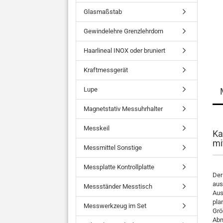
Glasmaßstab
Gewindelehre Grenzlehrdorn
Haarlineal INOX oder bruniert
Kraftmessgerät
Lupe
Magnetstativ Messuhrhalter
Messkeil
Ka
mi
Messmittel Sonstige
Messplatte Kontrollplatte
Der
aus
Messständer Messtisch
Aus
pla
Messwerkzeug im Set
Grö
Abm