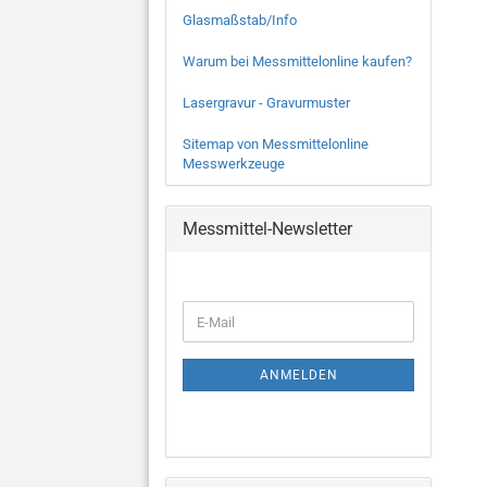
Glasmaßstab/Info
Warum bei Messmittelonline kaufen?
Lasergravur - Gravurmuster
Sitemap von Messmittelonline
Messwerkzeuge
Messmittel-Newsletter
WEITER
E-
ZUR
Mail
NEWSLETTER-
ANMELDUNG
ANMELDEN