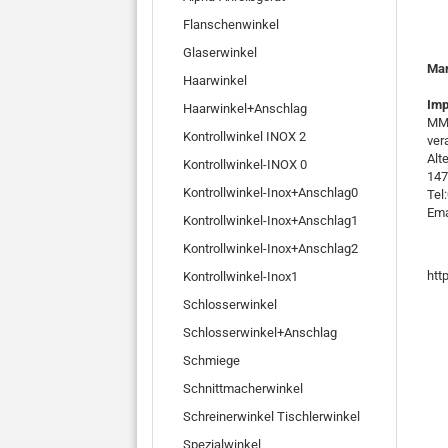
Flanschenwinkel
Glaserwinkel
Ma
Haarwinkel
Imp
Haarwinkel+Anschlag
MMO
Kontrollwinkel INOX 2
ver
Alt
Kontrollwinkel-INOX 0
147
Kontrollwinkel-Inox+Anschlag0
Tel
Ema
Kontrollwinkel-Inox+Anschlag1
Kontrollwinkel-Inox+Anschlag2
htt
Kontrollwinkel-Inox1
Schlosserwinkel
Schlosserwinkel+Anschlag
Schmiege
Schnittmacherwinkel
Schreinerwinkel Tischlerwinkel
Spezialwinkel