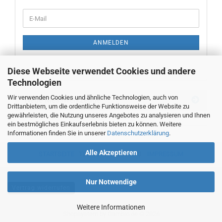
WEITER
E-
ZUR
Mail
NEWSLETTER-
ANMELDUNG
ANMELDEN
Diese Webseite verwendet Cookies und andere
Technologien
Wir verwenden Cookies und ähnliche Technologien, auch von
Neue Messwerkzeuge
Drittanbietern, um die ordentliche Funktionsweise der Website zu
gewährleisten, die Nutzung unseres Angebotes zu analysieren und Ihnen
ein bestmögliches Einkaufserlebnis bieten zu können. Weitere
Informationen finden Sie in unserer
Datenschutzerklärung
.
Alle Akzeptieren
STARTSEITE
TEL. 00493382707470
IMPRESSUM
Nur Notwendige
Vertrag widerrufen
Weitere Informationen
Shopsystem
by Gambio.de © 2026