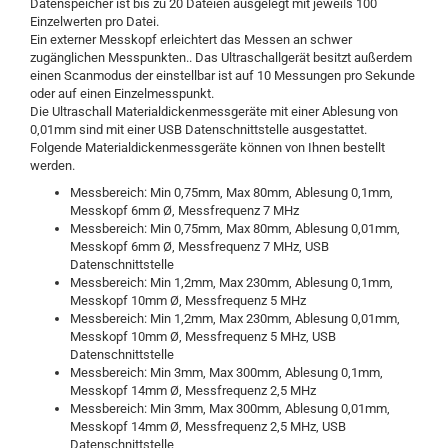
Datenspeicher ist bis zu 20 Dateien ausgelegt mit jeweils 100
Einzelwerten pro Datei.
Ein externer Messkopf erleichtert das Messen an schwer
zugänglichen Messpunkten.. Das Ultraschallgerät besitzt außerdem
einen Scanmodus der einstellbar ist auf 10 Messungen pro Sekunde
oder auf einen Einzelmesspunkt.
Die Ultraschall Materialdickenmessgeräte mit einer Ablesung von
0,01mm sind mit einer USB Datenschnittstelle ausgestattet.
Folgende Materialdickenmessgeräte können von Ihnen bestellt
werden.
Messbereich: Min 0,75mm, Max 80mm, Ablesung 0,1mm,
Messkopf 6mm Ø, Messfrequenz 7 MHz
Messbereich: Min 0,75mm, Max 80mm, Ablesung 0,01mm,
Messkopf 6mm Ø, Messfrequenz 7 MHz, USB
Datenschnittstelle
Messbereich: Min 1,2mm, Max 230mm, Ablesung 0,1mm,
Messkopf 10mm Ø, Messfrequenz 5 MHz
Messbereich: Min 1,2mm, Max 230mm, Ablesung 0,01mm,
Messkopf 10mm Ø, Messfrequenz 5 MHz, USB
Datenschnittstelle
Messbereich: Min 3mm, Max 300mm, Ablesung 0,1mm,
Messkopf 14mm Ø, Messfrequenz 2,5 MHz
Messbereich: Min 3mm, Max 300mm, Ablesung 0,01mm,
Messkopf 14mm Ø, Messfrequenz 2,5 MHz, USB
Datenschnittstelle