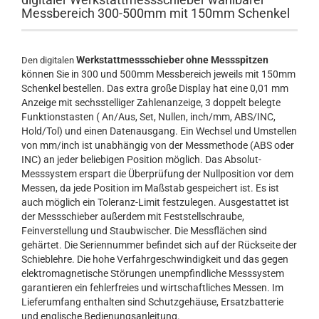
Messbereich 300-500mm mit 150mm Schenkel
Werkstattmessschieber ohne Messspitzen
Den digitalen
können Sie in 300 und 500mm Messbereich jeweils mit 150mm
Schenkel bestellen. Das extra große Display hat eine 0,01 mm
Anzeige mit sechsstelliger Zahlenanzeige, 3 doppelt belegte
Funktionstasten ( An/Aus, Set, Nullen, inch/mm, ABS/INC,
Hold/Tol) und einen Datenausgang. Ein Wechsel und Umstellen
von mm/inch ist unabhängig von der Messmethode (ABS oder
INC) an jeder beliebigen Position möglich. Das Absolut-
Messsystem erspart die Überprüfung der Nullposition vor dem
Messen, da jede Position im Maßstab gespeichert ist. Es ist
auch möglich ein Toleranz-Limit festzulegen. Ausgestattet ist
der Messschieber außerdem mit Feststellschraube,
Feinverstellung und Staubwischer. Die Messflächen sind
gehärtet. Die Seriennummer befindet sich auf der Rückseite der
Schieblehre. Die hohe Verfahrgeschwindigkeit und das gegen
elektromagnetische Störungen unempfindliche Messsystem
garantieren ein fehlerfreies und wirtschaftliches Messen. Im
Lieferumfang enthalten sind Schutzgehäuse, Ersatzbatterie
und englische Bedienungsanleitung.