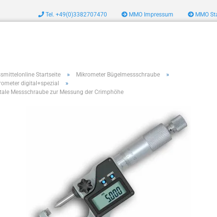
Tel. +49(0)3382707470
MMO Impressum
MMO Sta
zeug
»
»
smittelonline Startseite
Mikrometer Bügelmessschraube
»
rometer digital+spezial
itale Messschraube zur Messung der Crimphöhe