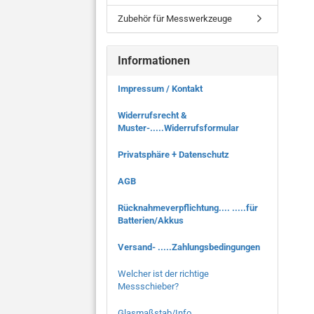
Zubehör für Messwerkzeuge
Informationen
Impressum / Kontakt
Widerrufsrecht &
Muster-.....Widerrufsformular
Privatsphäre + Datenschutz
AGB
Rücknahmeverpflichtung.... .....für
Batterien/Akkus
Versand- .....Zahlungsbedingungen
Welcher ist der richtige
Messschieber?
Glasmaßstab/Info