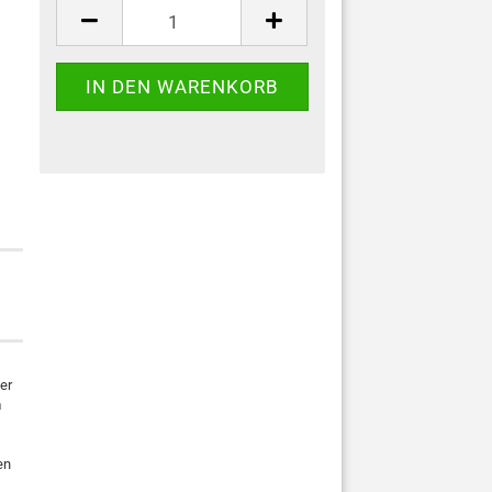
er
m
en