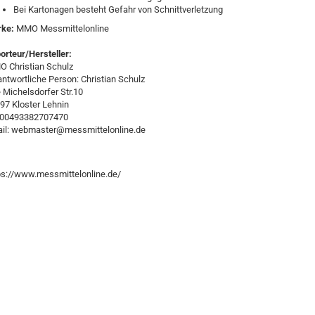
Bei Kartonagen besteht Gefahr von Schnittverletzung
rke:
MMO Messmittelonline
orteur/Hersteller:
 Christian Schulz
antwortliche Person: Christian Schulz
e Michelsdorfer Str.10
97 Kloster Lehnin
:00493382707470
il: webmaster@messmittelonline.de
ps://www.messmittelonline.de/