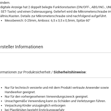
hindern.
 digitale Anzeige hat 2 doppelt belegte Funktionstasten (ON/OFF-, ABS/INC-, UN
 SET-Taste) und einen Datenausgang. Geliefert wird die Mikrometerschraube i
ältnis/Kasten. Details zur Mikrometerschraube sind nachfolgend aufgeführt.
Messbereich: 0-25mm, Amboss: 6,5 x 3,5 x 0,5mm, Spitze 60°
rsteller Informationen
ormationen zur Produktsicherheit /
Sicherheitshinweise
:
Nur für technisch versierte und mit dem Produkt vertraute Anwender sowie
Handwerker geeignet.
Nur für den vorhergesehenen Verwendungszweck geeignet.
Unsachgemäße Verwendung kann zu Schäden und Verletzungen führen.
Verpackung Kinder unzugänglich entsorgen
bei Plastiktüten besteht Erstickungsgefahr