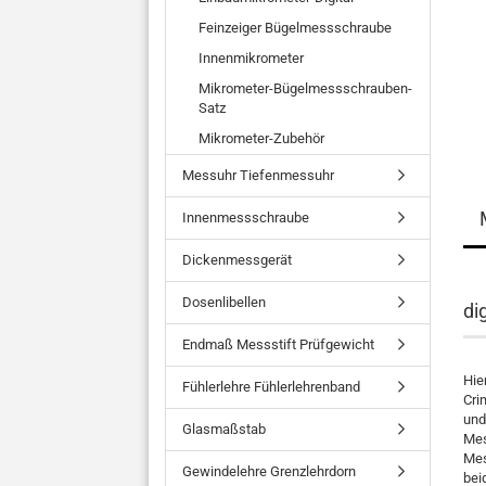
Feinzeiger Bügelmessschraube
Innenmikrometer
Mikrometer-Bügelmessschrauben-
Satz
Mikrometer-Zubehör
Messuhr Tiefenmessuhr
Innenmessschraube
Dickenmessgerät
Dosenlibellen
di
Endmaß Messstift Prüfgewicht
Hie
Fühlerlehre Fühlerlehrenband
Cri
und
Glasmaßstab
Mes
Mes
Gewindelehre Grenzlehrdorn
bei