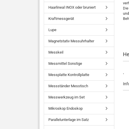
ver
Haarlineal INOX oder bruniert
Die
und
Kraftmessgerät
Beh
Lupe
Magnetstativ Messuhrhalter
Messkeil
He
Messmittel Sonstige
.
Messplatte Kontrollplatte
Inf
Messständer Messtisch
Messwerkzeug im Set
Mikroskop Endoskop
Parallelunterlage im Satz