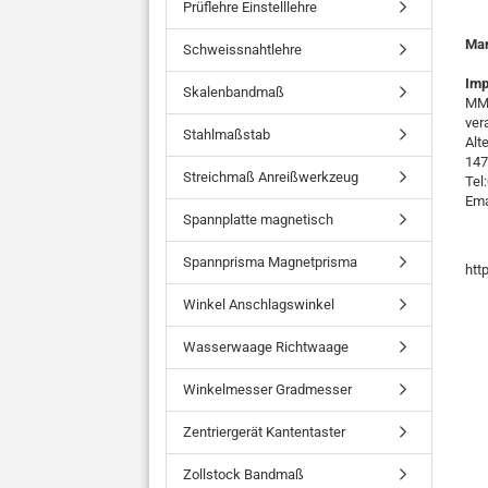
Prüflehre Einstelllehre
Ma
Schweissnahtlehre
Imp
Skalenbandmaß
MMO
ver
Stahlmaßstab
Alt
147
Streichmaß Anreißwerkzeug
Tel
Ema
Spannplatte magnetisch
Spannprisma Magnetprisma
htt
Winkel Anschlagswinkel
Wasserwaage Richtwaage
Winkelmesser Gradmesser
Zentriergerät Kantentaster
Zollstock Bandmaß