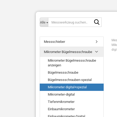
Messwerk
Alle
suchen..
Mes
Messschieber
Mik
dig
Mikrometer Bügelmessschraube
Mikrometer Bügelmessschraube
anzeigen
Bügelmessschraube
Bügelmessschrauben-spezial
Mikrometer digital+spezial
Mikrometer-digital
Tiefenmikrometer
Einbaumikrometer
Einbaumikrometer-Digital