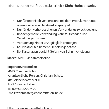
Informationen zur Produktsicherheit /
Sicherheitshinweise
:
Nur für technisch versierte und mit dem Produkt vertraute
Anwender sowie Handwerker geeignet.
Nur für den vorhergesehenen Verwendungszweck geeignet.
Unsachgemäße Verwendung kann zu Schäden und
Verletzungen führen.
Verpackung Kinder unzugänglich entsorgen
bei Plastiktüten besteht Erstickungsgefahr
Bei Kartonagen besteht Gefahr von Schnittverletzung
Marke:
MMO Messmittelonline
Importeur/Hersteller:
MMO Christian Schulz
verantwortliche Person: Christian Schulz
Alte Michelsdorfer Str.10
14797 Kloster Lehnin
Tel:00493382707470
Email: webmaster@messmittelonline.de
https://www.messmittelonline.de/