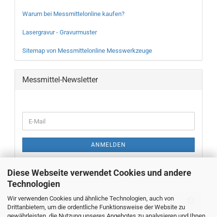
Warum bei Messmittelonline kaufen?
Lasergravur - Gravurmuster
Sitemap von Messmittelonline Messwerkzeuge
Messmittel-Newsletter
WEITER
E-
ZUR
Mail
NEWSLETTER-
ANMELDUNG
ANMELDEN
Diese Webseite verwendet Cookies und andere
Technologien
Wir verwenden Cookies und ähnliche Technologien, auch von
Neue Messwerkzeuge
Drittanbietern, um die ordentliche Funktionsweise der Website zu
gewährleisten, die Nutzung unseres Angebotes zu analysieren und Ihnen