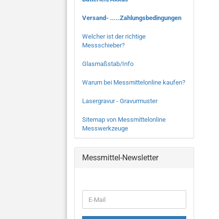
Versand- .....Zahlungsbedingungen
Welcher ist der richtige
Messschieber?
Glasmaßstab/Info
Warum bei Messmittelonline kaufen?
Lasergravur - Gravurmuster
Sitemap von Messmittelonline
Messwerkzeuge
Messmittel-Newsletter
WEITER
E-
ZUR
Mail
NEWSLETTER-