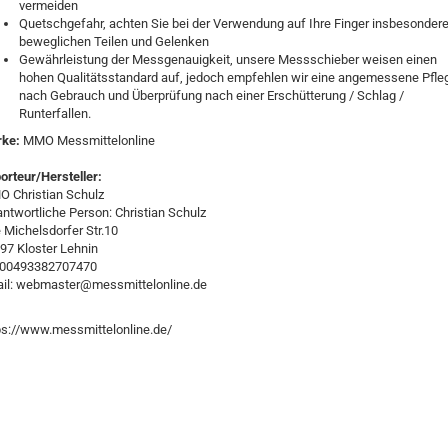
vermeiden
Quetschgefahr, achten Sie bei der Verwendung auf Ihre Finger insbesondere
beweglichen Teilen und Gelenken
Gewährleistung der Messgenauigkeit, unsere Messschieber weisen einen
hohen Qualitätsstandard auf, jedoch empfehlen wir eine angemessene Pfle
nach Gebrauch und Überprüfung nach einer Erschütterung / Schlag /
Runterfallen.
rke:
MMO Messmittelonline
orteur/Hersteller:
 Christian Schulz
antwortliche Person: Christian Schulz
e Michelsdorfer Str.10
97 Kloster Lehnin
:00493382707470
il: webmaster@messmittelonline.de
ps://www.messmittelonline.de/