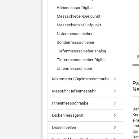
Höhenreisser Digital
Messschieber-Dreipunkt
Messschieber-Fünfpunkt
Nutenmessschieber
Sondermessschieber
Tiefenmessschieber analog
Tiefenmessschieber Digital
Uhrenmessschieber
Mikrometer Bügelmessschraube
Pa
Ne
Messuhr Tiefenmessuhr
Innenmessschraube
Der
Ken
Dickenmessgerät
ein
ana
Dosenlibellen
der
Det