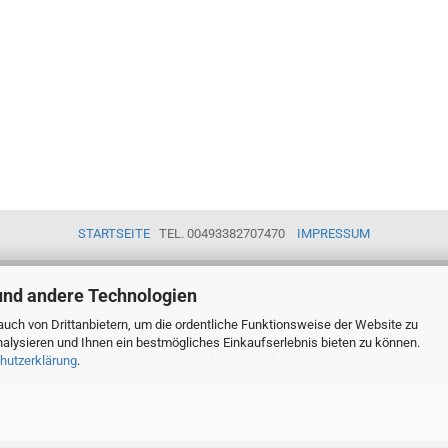
STARTSEITE
TEL. 00493382707470
IMPRESSUM
und andere Technologien
uch von Drittanbietern, um die ordentliche Funktionsweise der Website zu
alysieren und Ihnen ein bestmögliches Einkaufserlebnis bieten zu können.
Shopsystem
by Gambio.de © 2026
hutzerklärung
.