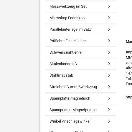
Messwerkzeug im Set
Mikroskop Endoskop
Parallelunterlage im Satz
Prüflehre Einstelllehre
Ma
Imp
Schweissnahtlehre
MMO
ver
Skalenbandmaß
Alt
147
Stahlmaßstab
Tel
Ema
Streichmaß Anreißwerkzeug
htt
Spannplatte magnetisch
Spannprisma Magnetprisma
Winkel Anschlagswinkel