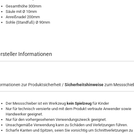
Gesamthöhe 300mm
Säule mit Ø 10mm
Anreißnadel 200mm
Sohle (Standfuß) Ø 90mm
rsteller Informationen
ormationen zur Produktsicherheit /
Sicherheitshinweise
zum Messschieb
Der Messschieber ist ein Werkzeug
kein Spielzeug
für Kinder
Nur für technisch versierte und mit dem Produkt vertraute Anwender sowie
Handwerker geeignet.
Nur für den vorhergesehenen Verwendungszweck geeignet.
Unsachgemäße Verwendung kann zu Schäden und Verletzungen führen.
Scharfe Kanten und Spitzen, seien Sie vorsichtig um Schnittverletzungen zu