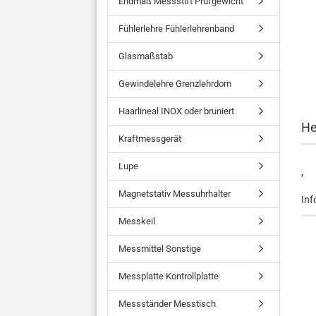
Endmaß Messstift Prüfgewicht
Fühlerlehre Fühlerlehrenband
Glasmaßstab
Gewindelehre Grenzlehrdorn
Haarlineal INOX oder bruniert
He
Kraftmessgerät
Lupe
,
Magnetstativ Messuhrhalter
Inf
Messkeil
Messmittel Sonstige
Messplatte Kontrollplatte
Messständer Messtisch