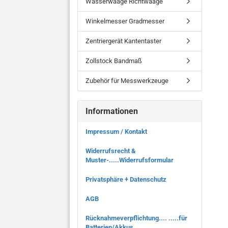
Wasserwaage Richtwaage
Winkelmesser Gradmesser
Zentriergerät Kantentaster
Zollstock Bandmaß
Zubehör für Messwerkzeuge
Informationen
Impressum / Kontakt
Widerrufsrecht &
Muster-.....Widerrufsformular
Privatsphäre + Datenschutz
AGB
Rücknahmeverpflichtung.... .....für
Batterien/Akkus