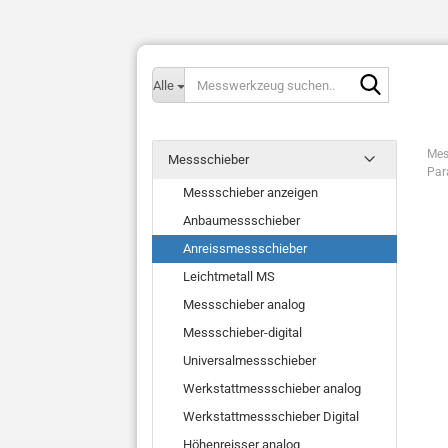
Messwerk
Alle
suchen..
Mes
Messschieber
Par
Messschieber anzeigen
Anbaumessschieber
Anreissmessschieber
Leichtmetall MS
Messschieber analog
Messschieber-digital
Universalmessschieber
Werkstattmessschieber analog
Werkstattmessschieber Digital
Höhenreisser analog