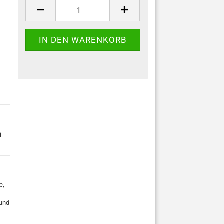
m
e,
 und