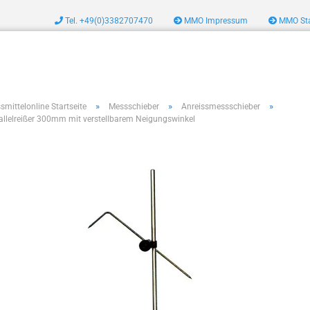
Tel. +49(0)3382707470
MMO Impressum
MMO Sta
zeug
»
»
»
smittelonline Startseite
Messschieber
Anreissmessschieber
allelreißer 300mm mit verstellbarem Neigungswinkel