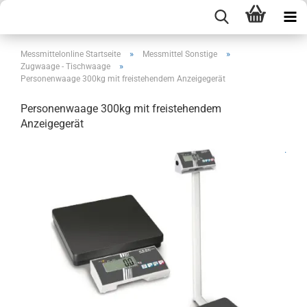
»
»
Messmittelonline Startseite
Messmittel Sonstige
»
Zugwaage - Tischwaage
Personenwaage 300kg mit freistehendem Anzeigegerät
Personenwaage 300kg mit freistehendem
Anzeigegerät
.