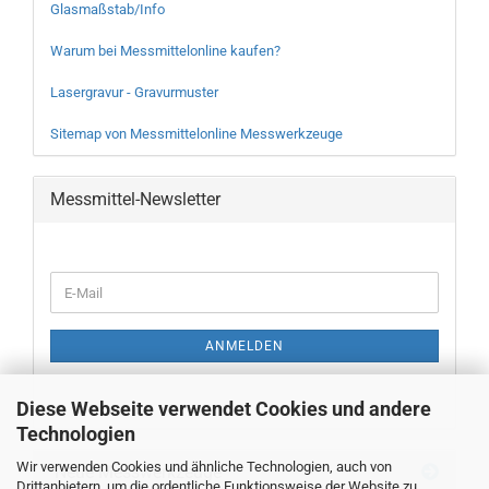
Glasmaßstab/Info
Warum bei Messmittelonline kaufen?
Lasergravur - Gravurmuster
Sitemap von Messmittelonline Messwerkzeuge
Messmittel-Newsletter
WEITER
E-
ZUR
Mail
NEWSLETTER-
ANMELDUNG
ANMELDEN
Diese Webseite verwendet Cookies und andere
Technologien
Wir verwenden Cookies und ähnliche Technologien, auch von
Neue Messwerkzeuge
Drittanbietern, um die ordentliche Funktionsweise der Website zu