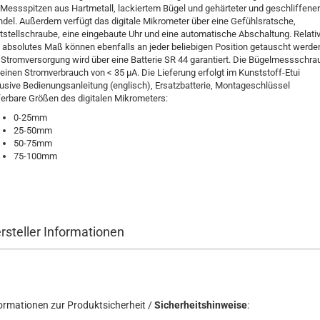
 Messspitzen aus Hartmetall, lackiertem Bügel und gehärteter und geschliffener
ndel. Außerdem verfügt das digitale Mikrometer über eine Gefühlsratsche,
tstellschraube, eine eingebaute Uhr und eine automatische Abschaltung. Relati
 absolutes Maß können ebenfalls an jeder beliebigen Position getauscht werde
 Stromversorgung wird über eine Batterie SR 44 garantiert. Die Bügelmessschra
 einen Stromverbrauch von < 35 µA. Die Lieferung erfolgt im Kunststoff-Etui
lusive Bedienungsanleitung (englisch), Ersatzbatterie, Montageschlüssel
ferbare Größen des digitalen Mikrometers:
0-25mm
25-50mm
50-75mm
75-100mm
rsteller Informationen
ormationen zur Produktsicherheit /
Sicherheitshinweise
: