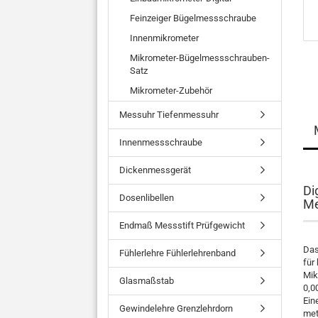
Feinzeiger Bügelmessschraube
Innenmikrometer
Mikrometer-Bügelmessschrauben-
Satz
Mikrometer-Zubehör
Messuhr Tiefenmessuhr
Innenmessschraube
Dickenmessgerät
Di
Dosenlibellen
Me
Endmaß Messstift Prüfgewicht
Das
Fühlerlehre Fühlerlehrenband
für
Mik
Glasmaßstab
0,0
Ein
Gewindelehre Grenzlehrdorn
met