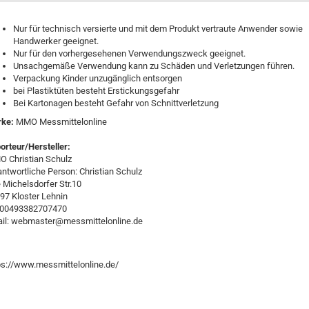
Nur für technisch versierte und mit dem Produkt vertraute Anwender sowie
Handwerker geeignet.
Nur für den vorhergesehenen Verwendungszweck geeignet.
Unsachgemäße Verwendung kann zu Schäden und Verletzungen führen.
Verpackung Kinder unzugänglich entsorgen
bei Plastiktüten besteht Erstickungsgefahr
Bei Kartonagen besteht Gefahr von Schnittverletzung
rke:
MMO Messmittelonline
orteur/Hersteller:
 Christian Schulz
antwortliche Person: Christian Schulz
e Michelsdorfer Str.10
97 Kloster Lehnin
:00493382707470
il: webmaster@messmittelonline.de
ps://www.messmittelonline.de/