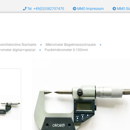
Tel. +49(0)3382707470
MMO Impressum
MMO Sta
zeug
»
»
smittelonline Startseite
Mikrometer Bügelmessschraube
»
rometer digital+spezial
Punktmikrometer 0-100mm