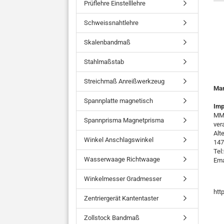
Prüflehre Einstelllehre
Schweissnahtlehre
Skalenbandmaß
Stahlmaßstab
Streichmaß Anreißwerkzeug
Ma
Spannplatte magnetisch
Imp
MMO
Spannprisma Magnetprisma
ver
Alt
Winkel Anschlagswinkel
147
Tel
Wasserwaage Richtwaage
Ema
Winkelmesser Gradmesser
htt
Zentriergerät Kantentaster
Zollstock Bandmaß