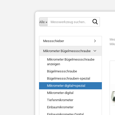
Messwerk
Alle
suchen..
Mes
Messschieber
Mik
Mikrometer Bügelmessschraube
Mikrometer Bügelmessschraube
anzeigen
Bügelmessschraube
Bügelmessschrauben-spezial
Mikrometer digital+spezial
Mikrometer-digital
Tiefenmikrometer
Einbaumikrometer
Einbaumikrometer-Digital