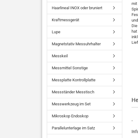
mit
Haarlineal INOX oder bruniert
Spi
Fes
Kraftmessgerät
und
Die
hat
Lupe
ink
Lie
Magnetstativ Messuhrhalter
Messkeil
Messmittel Sonstige
Messplatte Kontrollplatte
Messständer Messtisch
He
Messwerkzeug im Set
Mikroskop Endoskop
.
Parallelunterlage im Satz
Inf