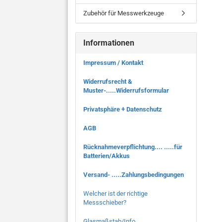
Zubehör für Messwerkzeuge
Informationen
Impressum / Kontakt
Widerrufsrecht &
Muster-.....Widerrufsformular
Privatsphäre + Datenschutz
AGB
Rücknahmeverpflichtung.... .....für
Batterien/Akkus
Versand- .....Zahlungsbedingungen
Welcher ist der richtige
Messschieber?
Glasmaßstab/Info