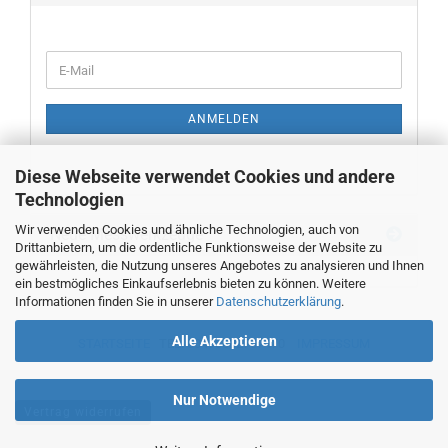
WEITER
E-
ZUR
Mail
NEWSLETTER-
ANMELDUNG
ANMELDEN
Diese Webseite verwendet Cookies und andere
Technologien
Wir verwenden Cookies und ähnliche Technologien, auch von
Neue Messwerkzeuge
Drittanbietern, um die ordentliche Funktionsweise der Website zu
gewährleisten, die Nutzung unseres Angebotes zu analysieren und Ihnen
ein bestmögliches Einkaufserlebnis bieten zu können. Weitere
Informationen finden Sie in unserer
Datenschutzerklärung
.
Alle Akzeptieren
STARTSEITE
TEL. 00493382707470
IMPRESSUM
Nur Notwendige
Vertrag widerrufen