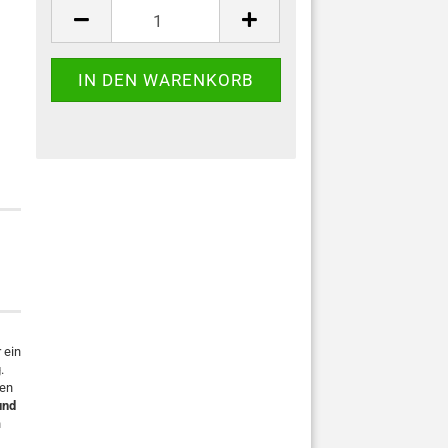
 ein
.
gen
und
n