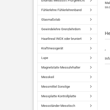
Endmaß Messstift Prüfgewicht
Maß
Im 
Fühlerlehre Fühlerlehrenband
Glasmaßstab
Gewindelehre Grenzlehrdorn
He
Haarlineal INOX oder bruniert
Kraftmessgerät
,
Lupe
Inf
Magnetstativ Messuhrhalter
Messkeil
Messmittel Sonstige
Messplatte Kontrollplatte
Messständer Messtisch