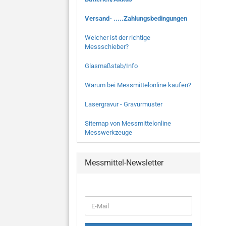
Versand- .....Zahlungsbedingungen
Welcher ist der richtige
Messschieber?
Glasmaßstab/Info
Warum bei Messmittelonline kaufen?
Lasergravur - Gravurmuster
Sitemap von Messmittelonline
Messwerkzeuge
Messmittel-Newsletter
WEITER
E-
ZUR
Mail
NEWSLETTER-