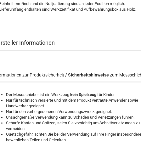
einheit mm/inch und die Nulljustierung sind an jeder Position möglich.
Lieferumfang enthalten sind Werkzertifikat und Aufbewahrungsbox aus Holz.
rsteller Informationen
ormationen zur Produktsicherheit /
Sicherheitshinweise
zum Messschieb
Der Messschieber ist ein Werkzeug
kein Spielzeug
für Kinder
Nur für technisch versierte und mit dem Produkt vertraute Anwender sowie
Handwerker geeignet.
Nur für den vorhergesehenen Verwendungszweck geeignet.
Unsachgemäße Verwendung kann zu Schäden und Verletzungen führen.
Scharfe Kanten und Spitzen, seien Sie vorsichtig um Schnittverletzungen zu
vermeiden
Quetschgefahr, achten Sie bei der Verwendung auf Ihre Finger insbesondere
beweglichen Teilen und Gelenken