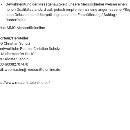
Gewährleistung der Messgenauigkeit, unsere Messschieber weisen einen
hohen Qualitätsstandard auf, jedoch empfehlen wir eine angemessene Pfle
nach Gebrauch und Überprüfung nach einer Erschütterung / Schlag /
Runterfallen.
rke:
MMO Messmittelonline
orteur/Hersteller:
 Christian Schulz
antwortliche Person: Christian Schulz
e Michelsdorfer Str.10
97 Kloster Lehnin
:00493382707470
il: webmaster@messmittelonline.de
ps://www.messmittelonline.de/