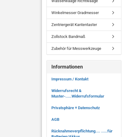
Wasserwaage Richtwaage
Winkelmesser Gradmesser
Zentriergerät Kantentaster
Zollstock Bandmaß
Zubehör für Messwerkzeuge
Informationen
Impressum / Kontakt
Widerrufsrecht &
Muster-.....Widerrufsformular
Privatsphäre + Datenschutz
AGB
Rücknahmeverpflichtung.... .....für
Batterien/Akkus