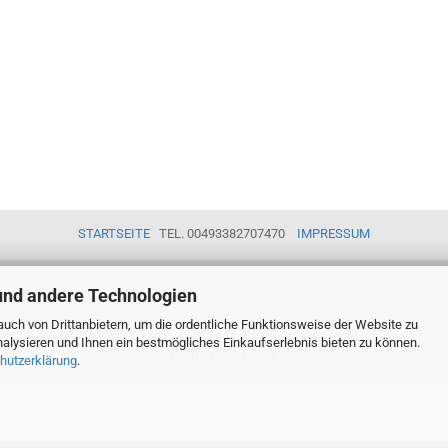
STARTSEITE
TEL. 00493382707470
IMPRESSUM
und andere Technologien
uch von Drittanbietern, um die ordentliche Funktionsweise der Website zu
alysieren und Ihnen ein bestmögliches Einkaufserlebnis bieten zu können.
Shopsystem
by Gambio.de © 2026
hutzerklärung
.