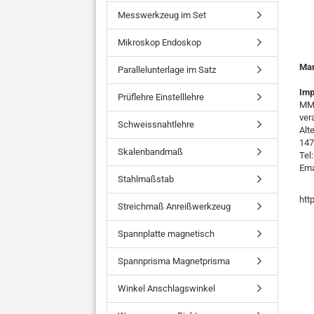
Messwerkzeug im Set
Mikroskop Endoskop
Ma
Parallelunterlage im Satz
Imp
Prüflehre Einstelllehre
MMO
ver
Schweissnahtlehre
Alt
147
Skalenbandmaß
Tel
Ema
Stahlmaßstab
htt
Streichmaß Anreißwerkzeug
Spannplatte magnetisch
Spannprisma Magnetprisma
Winkel Anschlagswinkel