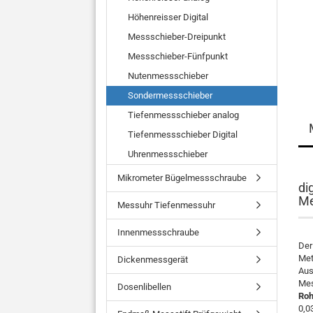
Höhenreisser Digital
Messschieber-Dreipunkt
Messschieber-Fünfpunkt
Nutenmessschieber
Sondermessschieber
Tiefenmessschieber analog
Tiefenmessschieber Digital
Uhrenmessschieber
Mikrometer Bügelmessschraube
di
Me
Messuhr Tiefenmessuhr
Innenmessschraube
Der
Met
Dickenmessgerät
Aus
Mes
Dosenlibellen
Roh
0,0