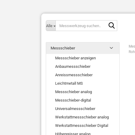
Messwerk
Alle
suchen..
Mes
Messschieber
Roh
Messschieber anzeigen
Anbaumessschieber
Anreissmessschieber
Leichtmetall MS
Messschieber analog
Messschieber-digital
Universalmessschieber
Werkstattmessschieber analog
Werkstattmessschieber Digital
Höhenreisser analog