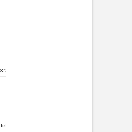
er:
 bei