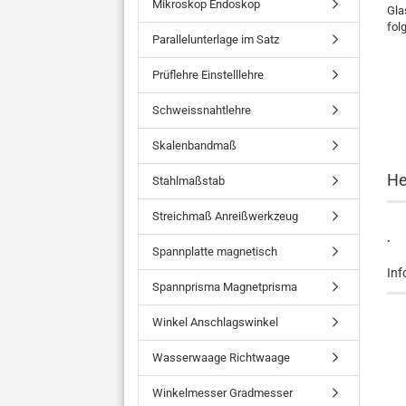
Mikroskop Endoskop
Gla
fol
Parallelunterlage im Satz
Prüflehre Einstelllehre
Schweissnahtlehre
Skalenbandmaß
He
Stahlmaßstab
Streichmaß Anreißwerkzeug
.
Spannplatte magnetisch
Inf
Spannprisma Magnetprisma
Winkel Anschlagswinkel
Wasserwaage Richtwaage
Winkelmesser Gradmesser