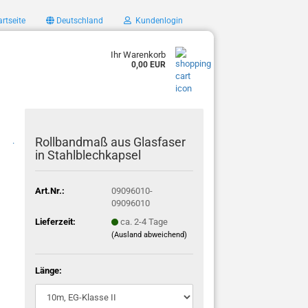
rtseite
Deutschland
Kundenlogin
Ihr Warenkorb
0,00 EUR
Rollbandmaß aus Glasfaser
.
in Stahlblechkapsel
Art.Nr.:
09096010-
09096010
Lieferzeit:
ca. 2-4 Tage
(Ausland abweichend)
Länge: