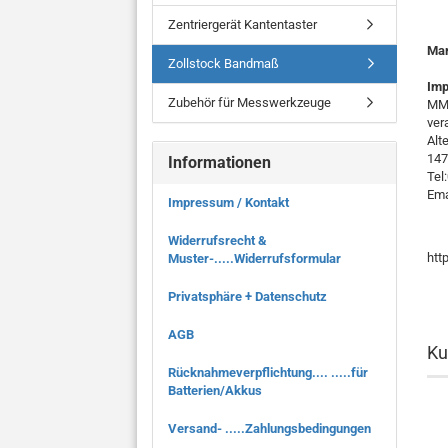
Zentriergerät Kantentaster
Ma
Zollstock Bandmaß
Imp
Zubehör für Messwerkzeuge
MMO
ver
Alt
147
Informationen
Tel
Ema
Impressum / Kontakt
Widerrufsrecht &
htt
Muster-.....Widerrufsformular
Privatsphäre + Datenschutz
AGB
Ku
Rücknahmeverpflichtung.... .....für
Batterien/Akkus
Versand- .....Zahlungsbedingungen