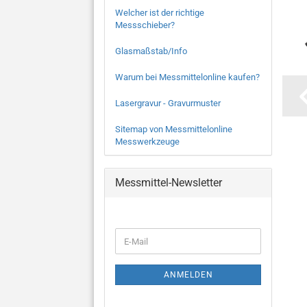
Welcher ist der richtige
Messschieber?
Glasmaßstab/Info
Warum bei Messmittelonline kaufen?
Lasergravur - Gravurmuster
Sitemap von Messmittelonline
Messwerkzeuge
Messmittel-Newsletter
WEITER
E-
ZUR
Mail
NEWSLETTER-
ANMELDUNG
ANMELDEN