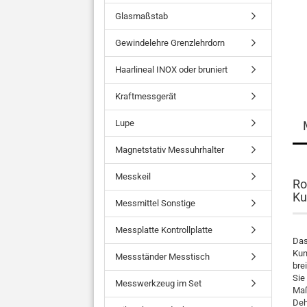
Glasmaßstab
Gewindelehre Grenzlehrdorn
Haarlineal INOX oder bruniert
Kraftmessgerät
Lupe
Magnetstativ Messuhrhalter
Messkeil
Ro
Ku
Messmittel Sonstige
Messplatte Kontrollplatte
Das
Kun
Messständer Messtisch
bre
Sie
Messwerkzeug im Set
Maß
Deh