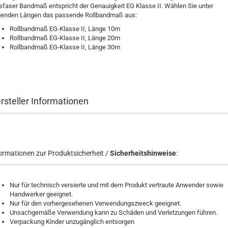
sfaser Bandmaß entspricht der Genauigkeit EG Klasse II. Wählen Sie unter
genden Längen das passende Rollbandmaß aus:
Rollbandmaß EG-Klasse II, Länge 10m
Rollbandmaß EG-Klasse II, Länge 20m
Rollbandmaß EG-Klasse II, Länge 30m
rsteller Informationen
ormationen zur Produktsicherheit /
Sicherheitshinweise
:
Nur für technisch versierte und mit dem Produkt vertraute Anwender sowie
Handwerker geeignet.
Nur für den vorhergesehenen Verwendungszweck geeignet.
Unsachgemäße Verwendung kann zu Schäden und Verletzungen führen.
Verpackung Kinder unzugänglich entsorgen