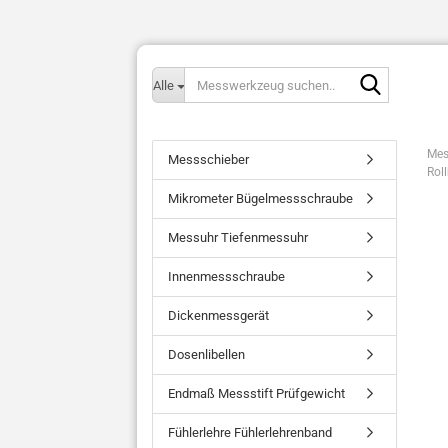
Messwerk
Alle
suchen..
Mes
Messschieber
Rol
Mikrometer Bügelmessschraube
Messuhr Tiefenmessuhr
Innenmessschraube
Dickenmessgerät
Dosenlibellen
Endmaß Messstift Prüfgewicht
Fühlerlehre Fühlerlehrenband