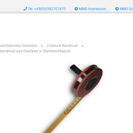
Tel. +49(0)3382707470
MMO Impressum
MMO Sta
zeug
»
»
smittelonline Startseite
Zollstock Bandmaß
lbandmaß aus Glasfaser in Stahlblechkapsel