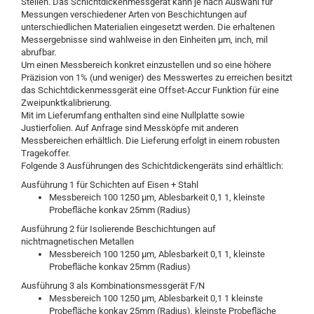
Stellen. Das Schichtdickenmessgerät kann je nach Auswahl für
Messungen verschiedener Arten von Beschichtungen auf
unterschiedlichen Materialien eingesetzt werden. Die erhaltenen
Messergebnisse sind wahlweise in den Einheiten µm, inch, mil
abrufbar.
Um einen Messbereich konkret einzustellen und so eine höhere
Präzision von 1% (und weniger) des Messwertes zu erreichen besitzt
das Schichtdickenmessgerät eine Offset-Accur Funktion für eine
Zweipunktkalibrierung.
Mit im Lieferumfang enthalten sind eine Nullplatte sowie
Justierfolien. Auf Anfrage sind Messköpfe mit anderen
Messbereichen erhältlich. Die Lieferung erfolgt in einem robusten
Tragekoffer.
Folgende 3 Ausführungen des Schichtdickengeräts sind erhältlich:
Ausführung 1 für Schichten auf Eisen + Stahl
Messbereich 100 1250 µm, Ablesbarkeit 0,1 1, kleinste
Probefläche konkav 25mm (Radius)
Ausführung 2 für Isolierende Beschichtungen auf
nichtmagnetischen Metallen
Messbereich 100 1250 µm, Ablesbarkeit 0,1 1, kleinste
Probefläche konkav 25mm (Radius)
Ausführung 3 als Kombinationsmessgerät F/N
Messbereich 100 1250 µm, Ablesbarkeit 0,1 1 kleinste
Probefläche konkav 25mm (Radius), kleinste Probefläche