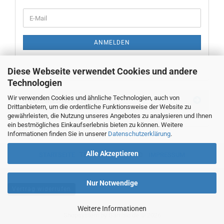
WEITER
E-
ZUR
Mail
NEWSLETTER-
ANMELDUNG
ANMELDEN
Diese Webseite verwendet Cookies und andere
Technologien
Wir verwenden Cookies und ähnliche Technologien, auch von
Neue Messwerkzeuge
Drittanbietern, um die ordentliche Funktionsweise der Website zu
gewährleisten, die Nutzung unseres Angebotes zu analysieren und Ihnen
ein bestmögliches Einkaufserlebnis bieten zu können. Weitere
Informationen finden Sie in unserer
Datenschutzerklärung
.
Alle Akzeptieren
STARTSEITE
TEL. 00493382707470
IMPRESSUM
Nur Notwendige
Vertrag widerrufen
Weitere Informationen
Shopsystem
by Gambio.de © 2026