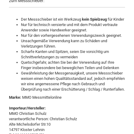
zum Messschieber:
Der Messschieber ist ein Werkzeug
kein Spielzeug
für Kinder
Nur für technisch versierte und mit dem Produkt vertraute
Anwender sowie Handwerker geeignet.
Nur für den vorhergesehenen Verwendungszweck geeignet.
Unsachgemäße Verwendung kann zu Schäden und
Verletzungen führen.
Scharfe Kanten und Spitzen, seien Sie vorsichtig um
Schnittverletzungen zu vermeiden
Quetschgefahr, achten Sie bei der Verwendung auf Ihre
Finger insbesondere bei beweglichen Teilen und Gelenken
Gewährleistung der Messgenauigkeit, unsere Messschieber
weisen einen hohen Qualitätsstandard auf, jedoch empfehlen
wir eine angemessene Pflege nach Gebrauch und
Überprüfung nach einer Erschütterung / Schlag / Runterfallen.
Marke:
MMO Messmittelonline
Importeur/Hersteller:
MMO Christian Schulz
verantwortliche Person: Christian Schulz
Alte Michelsdorfer Str.10
14797 Kloster Lehnin