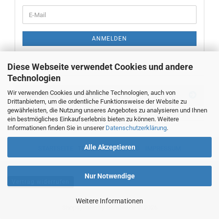
WEITER
E-
ZUR
Mail
NEWSLETTER-
ANMELDUNG
ANMELDEN
Diese Webseite verwendet Cookies und andere
Technologien
Wir verwenden Cookies und ähnliche Technologien, auch von
Neue Messwerkzeuge
Drittanbietern, um die ordentliche Funktionsweise der Website zu
gewährleisten, die Nutzung unseres Angebotes zu analysieren und Ihnen
ein bestmögliches Einkaufserlebnis bieten zu können. Weitere
Informationen finden Sie in unserer
Datenschutzerklärung
.
Alle Akzeptieren
STARTSEITE
TEL. 00493382707470
IMPRESSUM
Nur Notwendige
Vertrag widerrufen
Weitere Informationen
Shopsystem
by Gambio.de © 2026