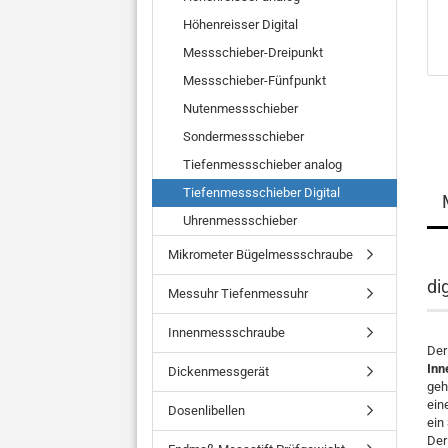
Höhenreisser Digital
Messschieber-Dreipunkt
Messschieber-Fünfpunkt
Nutenmessschieber
Sondermessschieber
Tiefenmessschieber analog
Tiefenmessschieber Digital
Uhrenmessschieber
Mikrometer Bügelmessschraube
di
Messuhr Tiefenmessuhr
Innenmessschraube
Der
Inn
Dickenmessgerät
geh
ein
Dosenlibellen
ein
Der