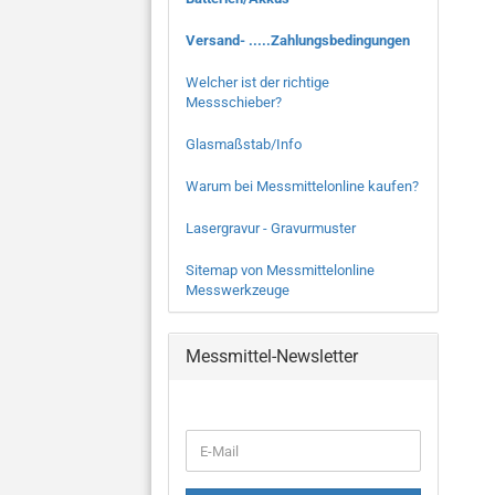
Versand- .....Zahlungsbedingungen
Welcher ist der richtige
Messschieber?
Glasmaßstab/Info
Warum bei Messmittelonline kaufen?
Lasergravur - Gravurmuster
Sitemap von Messmittelonline
Messwerkzeuge
Messmittel-Newsletter
WEITER
E-
ZUR
Mail
NEWSLETTER-