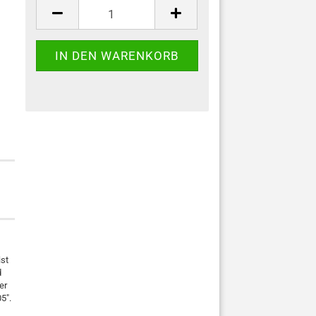
ist
d
er
5".