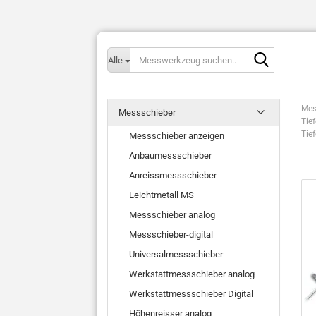
Messwerk
Alle
suchen..
Mes
Messschieber
Tie
Tie
Messschieber anzeigen
Anbaumessschieber
Anreissmessschieber
Leichtmetall MS
Messschieber analog
Messschieber-digital
Universalmessschieber
Werkstattmessschieber analog
Werkstattmessschieber Digital
Höhenreisser analog