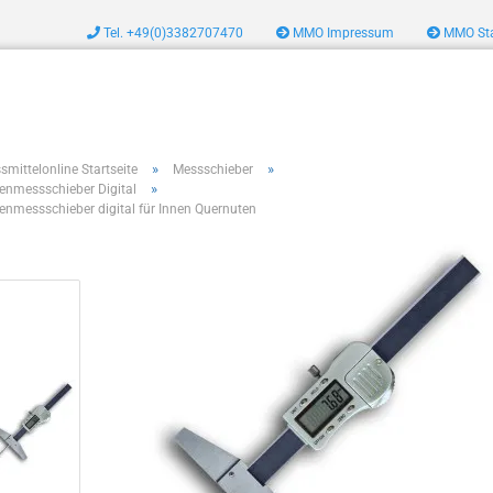
Tel. +49(0)3382707470
MMO Impressum
MMO Sta
zeug
»
»
smittelonline Startseite
Messschieber
»
fenmessschieber Digital
fenmessschieber digital für Innen Quernuten