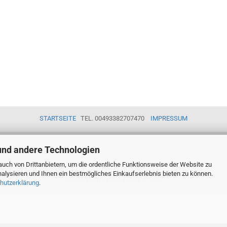
STARTSEITE
TEL. 00493382707470
IMPRESSUM
und andere Technologien
uch von Drittanbietern, um die ordentliche Funktionsweise der Website zu
alysieren und Ihnen ein bestmögliches Einkaufserlebnis bieten zu können.
Shopsystem
by Gambio.de © 2026
hutzerklärung
.