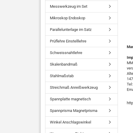
Messwerkzeug im Set
Mikroskop Endoskop
Parallelunterlage im Satz
Prüflehre Einstelllehre
Ma
Schweissnahtlehre
Imp
MMO
Skalenbandmaß
ver
Alt
Stahlmaßstab
147
Tel
Streichmaß Anreißwerkzeug
Ema
Spannplatte magnetisch
htt
Spannprisma Magnetprisma
Winkel Anschlagswinkel