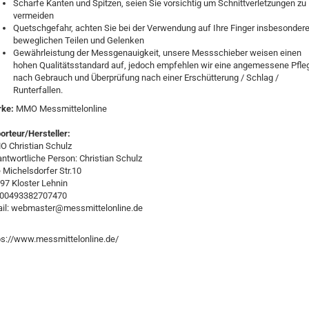
Scharfe Kanten und Spitzen, seien Sie vorsichtig um Schnittverletzungen zu
vermeiden
Quetschgefahr, achten Sie bei der Verwendung auf Ihre Finger insbesondere
beweglichen Teilen und Gelenken
Gewährleistung der Messgenauigkeit, unsere Messschieber weisen einen
hohen Qualitätsstandard auf, jedoch empfehlen wir eine angemessene Pfle
nach Gebrauch und Überprüfung nach einer Erschütterung / Schlag /
Runterfallen.
rke:
MMO Messmittelonline
orteur/Hersteller:
 Christian Schulz
antwortliche Person: Christian Schulz
e Michelsdorfer Str.10
97 Kloster Lehnin
:00493382707470
il: webmaster@messmittelonline.de
ps://www.messmittelonline.de/