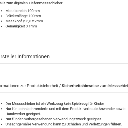
ails zum digitalen Tiefenmessschieber:
Messbereich 100mm
Brückenlänge 100mm
Messkopf Ø 6,5 x 2mm
Genauigkeit 0,1mm
rsteller Informationen
ormationen zur Produktsicherheit /
Sicherheitshinweise
zum Messschieb
Der Messschieber ist ein Werkzeug
kein Spielzeug
für Kinder
Nur für technisch versierte und mit dem Produkt vertraute Anwender sowie
Handwerker geeignet.
Nur für den vorhergesehenen Verwendungszweck geeignet.
Unsachgemäße Verwendung kann zu Schäden und Verletzungen führen.