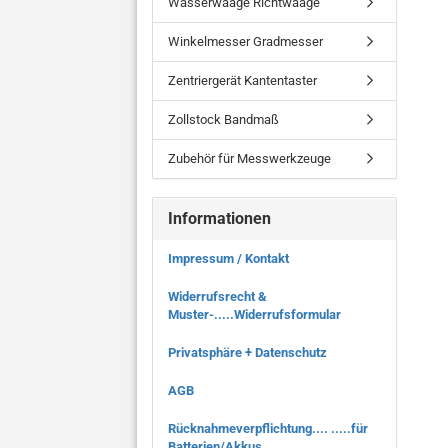
Wasserwaage Richtwaage
Winkelmesser Gradmesser
Zentriergerät Kantentaster
Zollstock Bandmaß
Zubehör für Messwerkzeuge
Informationen
Impressum / Kontakt
Widerrufsrecht &
Muster-.....Widerrufsformular
Privatsphäre + Datenschutz
AGB
Rücknahmeverpflichtung.... .....für
Batterien/Akkus