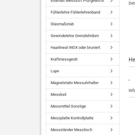
Endmaß Messstift Prüfgewicht
Det
Fühlerlehre Fühlerlehrenband
Glasmaßstab
Gewindelehre Grenzlehrdorn
Haarlineal INOX oder bruniert
He
Kraftmessgerät
Lupe
,
Magnetstativ Messuhrhalter
Inf
Messkeil
Messmittel Sonstige
Messplatte Kontrollplatte
Messständer Messtisch