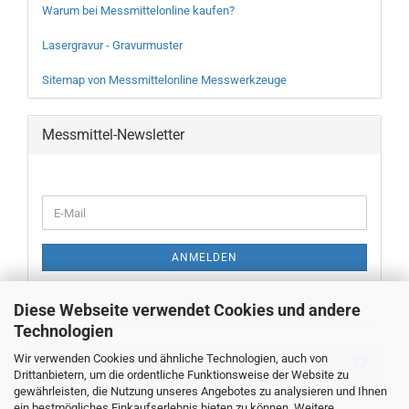
Warum bei Messmittelonline kaufen?
Lasergravur - Gravurmuster
Sitemap von Messmittelonline Messwerkzeuge
Messmittel-Newsletter
WEITER
E-
ZUR
Mail
NEWSLETTER-
ANMELDUNG
ANMELDEN
Diese Webseite verwendet Cookies und andere
Technologien
Wir verwenden Cookies und ähnliche Technologien, auch von
Neue Messwerkzeuge
Drittanbietern, um die ordentliche Funktionsweise der Website zu
gewährleisten, die Nutzung unseres Angebotes zu analysieren und Ihnen
ein bestmögliches Einkaufserlebnis bieten zu können. Weitere