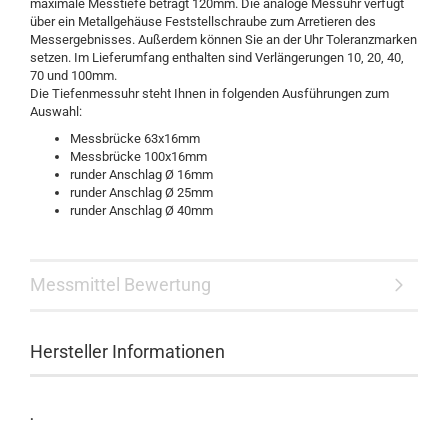
maximale Messtiefe beträgt 120mm. Die analoge Messuhr verfügt
über ein Metallgehäuse Feststellschraube zum Arretieren des
Messergebnisses. Außerdem können Sie an der Uhr Toleranzmarken
setzen. Im Lieferumfang enthalten sind Verlängerungen 10, 20, 40,
70 und 100mm.
Die Tiefenmessuhr steht Ihnen in folgenden Ausführungen zum
Auswahl:
Messbrücke 63x16mm
Messbrücke 100x16mm
runder Anschlag Ø 16mm
runder Anschlag Ø 25mm
runder Anschlag Ø 40mm
Messmittel Bewertung
Hersteller Informationen
.